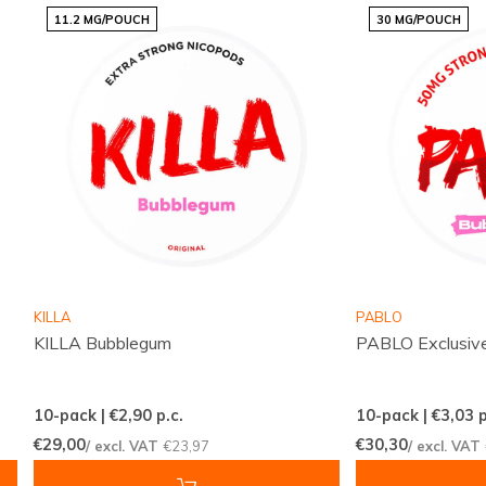
11.2 MG/POUCH
30 MG/POUCH
overzichtelijk gepresenteerd zodat je snel kunt kiezen
wat bij jou past. Het aanbod wordt continu
bijgewerkt, zodat populaire producten altijd vlot
beschikbaar zijn.
Voordelen voor klanten
Snelle en betrouwbare internationale leveringen
Een scherp geprijsd assortiment met populaire
merken
KILLA
PABLO
Regelmatig nieuwe smaken en varianten
KILLA Bubblegum
PABLO Exclusiv
beschikbaar
Eenvoudig en snel bestellen via een
10-pack | €2,90
p.c.
10-pack | €3,03
p
overzichtelijke webshop
€29,00
€30,30
/ excl. VAT
€23,97
/ excl. VAT
Een klantenservice die altijd voor je klaarstaat