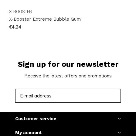
Discover the complete range of nicotine pouches and
snus on
Snussie.com
and find precisely the option
X-BOOSTER
that fits your moment. Browse all collections at
X-Booster Extreme Bubble Gum
€4,24
Collections
, compare popular brands at
Brands
, and
follow updates and drops on
Instagram
. Order easily
online and enjoy quick delivery. 18+ only.
Sign up for our newsletter
Receive the latest offers and promotions
SUBSCRIBE
Customer service
My account