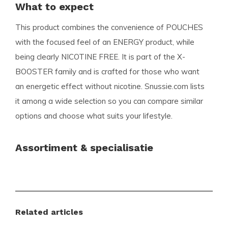
What to expect
This product combines the convenience of POUCHES
with the focused feel of an ENERGY product, while
being clearly NICOTINE FREE. It is part of the X-
BOOSTER family and is crafted for those who want
an energetic effect without nicotine. Snussie.com lists
it among a wide selection so you can compare similar
options and choose what suits your lifestyle.
Assortiment & specialisatie
Snussie.com biedt een breed en zorgvuldig
samengesteld assortiment met nicotine pouches en
snus, gericht op de wensen van de moderne
Related articles
gebruiker. Je vindt er zowel de gevestigde toppers
als de nieuwste trending smaken, allemaal