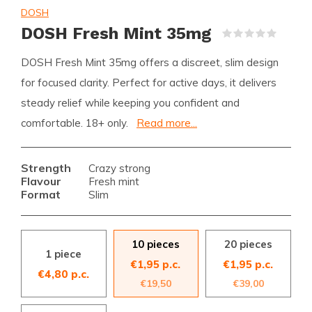
DOSH
DOSH Fresh Mint 35mg
(0)
DOSH Fresh Mint 35mg offers a discreet, slim design
for focused clarity. Perfect for active days, it delivers
steady relief while keeping you confident and
comfortable. 18+ only.
Read more...
Strength
Crazy strong
Flavour
Fresh mint
Format
Slim
10 pieces
20 pieces
1 piece
€1,95 p.c.
€1,95 p.c.
€4,80 p.c.
€19,50
€39,00