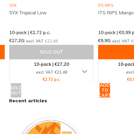
SYX
ITS RIPS
Regelmatig nieuwe smaken en varianten
SYX Tropical Low
ITS RIPS Mango
beschikbaar
Eenvoudig en snel bestellen via een
10-pack | €2,72
p.c.
10-pack | €0,99
p
overzichtelijke webshop
€27,20
€9,90
/ excl. VAT
€22,48
/ excl. VAT
€
Een klantenservice die altijd voor je klaarstaat
SOLD OUT
Snussie.com richt zich op een actuele voorraad,
10-pack | €27,20
10-pack
duidelijke communicatie en hoge bereikbaarheid,
excl. VAT €22,48
excl
zodat je altijd weet waar je aan toe bent. Dankzij
€2,72 p.c.
€0,
consistente leveringen en een professioneel
ADD
SOLD
TO
OUT
samengesteld aanbod wordt snus en nicotine
CART
Recent articles
pouches bestellen niet alleen makkelijk, maar ook
prettig en voorspelbaar. Zo biedt Snussie.com een
fijne, vertrouwde plek voor iedereen die graag
discreet en smaakvol wil genieten.