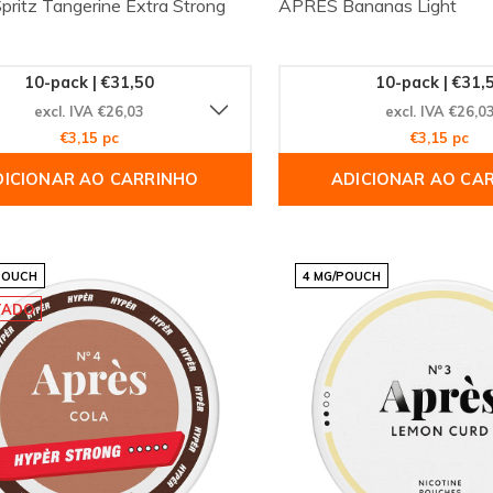
ritz Tangerine Extra Strong
APRÈS Bananas Light
10-pack | €31,50
10-pack | €31,
excl. IVA €26,03
excl. IVA €26,0
€3,15 pc
€3,15 pc
DICIONAR AO CARRINHO
ADICIONAR AO CA
POUCH
4 MG/POUCH
TADO