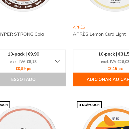
APRÈS
HYPER STRONG Cola
APRÈS Lemon Curd Light
10-pack | €9,90
10-pack | €31,
excl. IVA €8,18
excl. IVA €26,0
€0,99 pc
€3,15 pc
ESGOTADO
ADICIONAR AO CA
OUCH
4 MG/POUCH