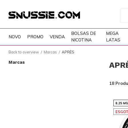
BOLSAS DE
MEGA
NOVO
PROMO
VENDA
NICOTINA
LATAS
Back to overview
Marcas
APRÈS
Marcas
APR
18 Prod
8.25 M
ESGO