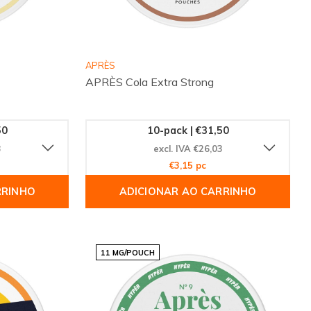
APRÈS
APRÈS Cola Extra Strong
50
10-pack | €31,50
3
excl. IVA €26,03
€3,15 pc
RRINHO
ADICIONAR AO CARRINHO
11 MG/POUCH