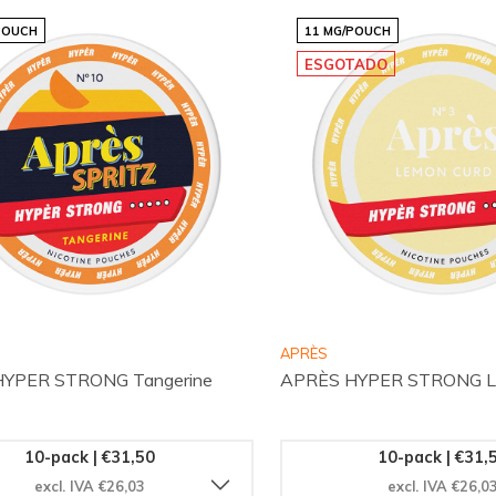
POUCH
11 MG/POUCH
ESGOTADO
APRÈS
YPER STRONG Tangerine
APRÈS HYPER STRONG L
10-pack | €31,50
10-pack | €31,
excl. IVA €26,03
excl. IVA €26,0