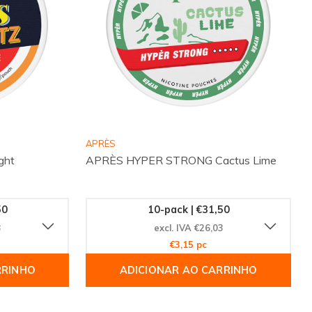
APRÈS
ght
APRÈS HYPER STRONG Cactus Lime
50
10-pack | €31,50
3
excl. IVA €26,03
€3,15 pc
RRINHO
ADICIONAR AO CARRINHO