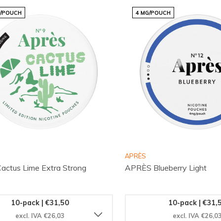
G/POUCH
4 MG/POUCH
APRÈS
ctus Lime Extra Strong
APRÈS Blueberry Light
10-pack | €31,50
10-pack | €31,
excl. IVA €26,03
excl. IVA €26,0