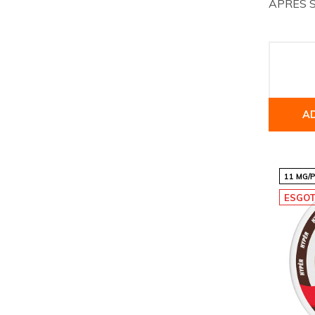
APRÈS Sp
A
11 MG/
ESGO