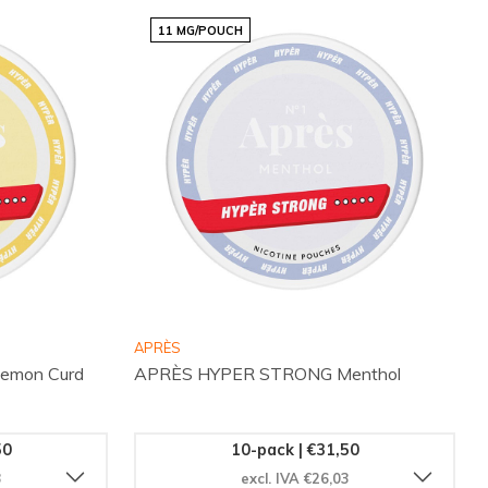
11 MG/POUCH
APRÈS
emon Curd
APRÈS HYPER STRONG Menthol
50
10-pack | €31,50
3
excl. IVA €26,03