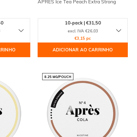
APRÈS Ice Tea Peach Extra Strong
50
10-pack | €31,50
3
excl. IVA €26,03
€3,15 pc
RRINHO
ADICIONAR AO CARRINHO
8.25 MG/POUCH