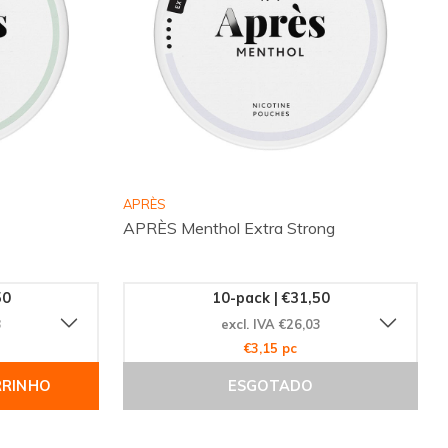
APRÈS
APRÈS Menthol Extra Strong
50
10-pack | €31,50
3
excl. IVA €26,03
€3,15 pc
RRINHO
ESGOTADO