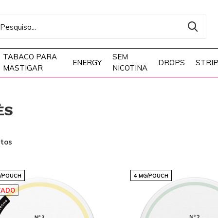
TABACO PARA
SEM
ENERGY
DROPS
STRI
MASTIGAR
NICOTINA
ÈS
utos
G/POUCH
4 MG/POUCH
TADO