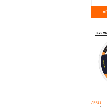
A
8.25 M
APRÈS