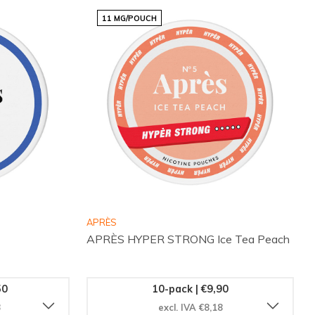
11 MG/POUCH
APRÈS
APRÈS HYPER STRONG Ice Tea Peach
50
10-pack | €9,90
3
excl. IVA €8,18