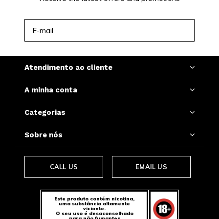
INSCREVER-SE
Atendimento ao cliente
A minha conta
Categorias
Sobre nós
CALL US
EMAIL US
Este produto contém nicotina,
uma substância altamente
viciante.
O seu uso é desaconselhado
para não fumantes