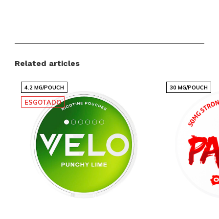
Vantagens para clientes
Força: LUZ 1-5 MG - ideal para quem prefere
uma experiência mais suave
Related articles
Sabor: CÍTRICAS - enquadrado na categoria
sem sobrevalorizar o paladar
4.2 MG/POUCH
30 MG/POUCH
Tamanho: SLIM - design discreto e confortável
ESGOTADO
Entrega internacional rápida e fiável
Preços competitivos com marcas populares
Novas variantes regularmente adicionadas
Processo de compra simples numa loja online
intuitiva
Serviço de apoio ao cliente pronto a ajudar
Snussie.com foca-se em stock atualizado,