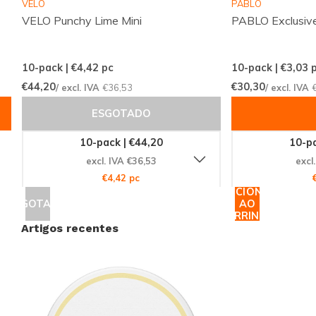
comunicação clara e elevada disponibilidade, para
VELO
PABLO
VELO Punchy Lime Mini
PABLO Exclusiv
que comprar saquetas de nicotina seja previsível e
sem surpresas. Graças a entregas constantes e a
uma seleção profissional de produtos, encomendar
10-pack | €4,42
pc
10-pack | €3,03
p
APRÈS e outras opções torna-se prático e fiável.
€44,20
€30,30
/ excl. IVA
€36,53
/ excl. IVA
Encontre aqui uma experiência discreta, confiante e
ESGOTADO
orientada para as suas preferências.
10-pack | €44,20
10-pa
excl. IVA €36,53
excl
Categoria:
APRÈS - BOLSAS DE NICOTINA
€4,42 pc
ADICIONAR
Descubra o conjunto completo no nosso site e
ESGOTADO
AO
CARRINHO
compare marcas para escolher o produto que melhor
Artigos recentes
se adapta ao seu ritmo.
Pronto para experimentar?