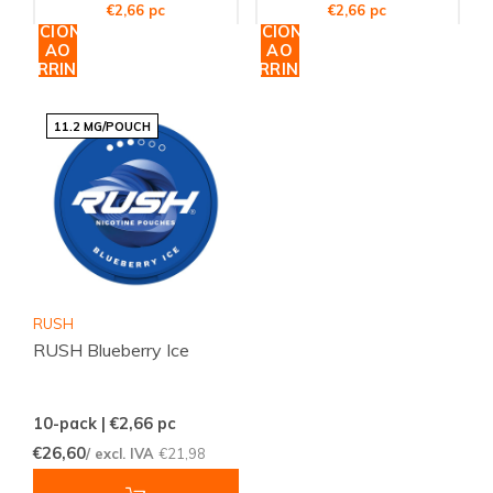
€2,66 pc
€2,66 pc
ADICIONAR
ADICIONAR
AO
AO
CARRINHO
CARRINHO
11.2 MG/POUCH
RUSH
RUSH Blueberry Ice
10-pack | €2,66
pc
€26,60
/ excl. IVA
€21,98