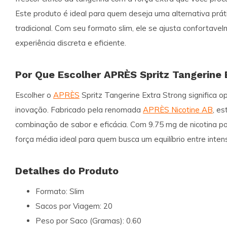
Este produto é ideal para quem deseja uma alternativa prá
tradicional. Com seu formato slim, ele se ajusta confortav
experiência discreta e eficiente.
Por Que Escolher APRÈS Spritz Tangerine 
Escolher o
APRÈS
Spritz Tangerine Extra Strong significa o
inovação. Fabricado pela renomada
APRÈS Nicotine AB
, e
combinação de sabor e eficácia. Com 9.75 mg de nicotina po
força média ideal para quem busca um equilíbrio entre inten
Detalhes do Produto
Formato:
Slim
Sacos por Viagem:
20
Peso por Saco (Gramas):
0.60