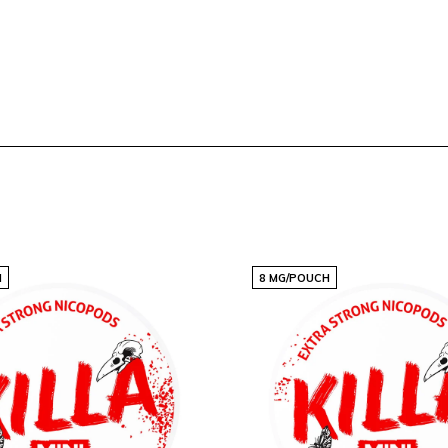
H
8 MG/POUCH
as, não deixe de explorar
rece opções que vão desde
tindo que você sempre