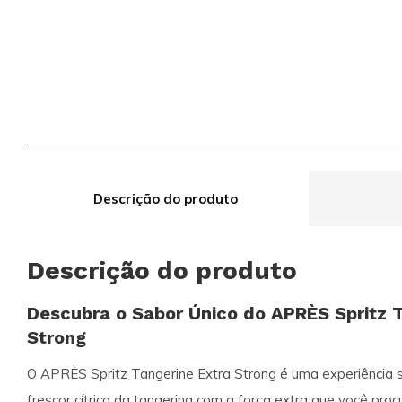
Descrição do produto
Descrição do produto
Descubra o Sabor Único do APRÈS Spritz T
Strong
O
APRÈS Spritz Tangerine Extra Strong
é uma experiência s
frescor cítrico da tangerina com a força extra que você proc