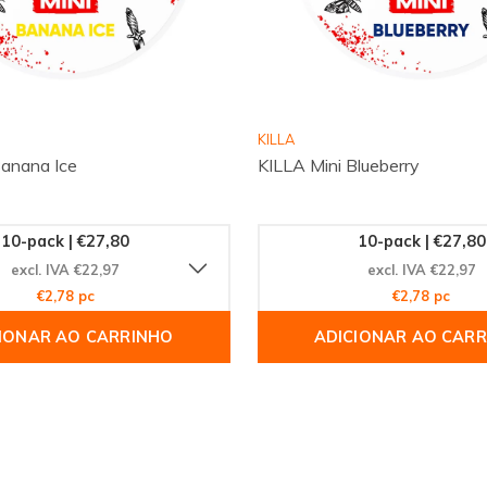
Tangerine Extra Strong
.
 do mundo confiam na
a. Aproveite a
do rapidamente, onde quer
KILLA
Banana Ice
KILLA Mini Blueberry
10-pack | €27,80
10-pack | €27,80
excl. IVA €22,97
excl. IVA €22,97
€2,78 pc
€2,78 pc
IONAR AO CARRINHO
ADICIONAR AO CAR