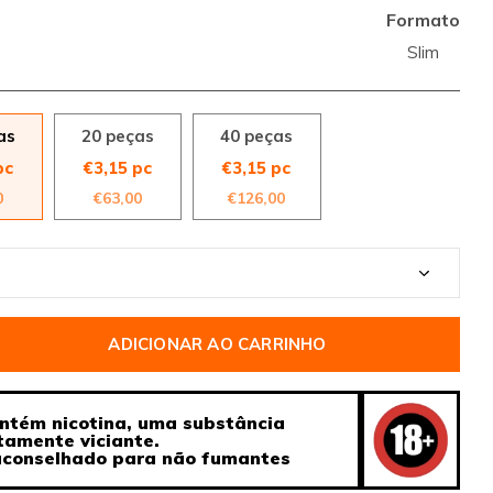
Formato
Slim
as
20 peças
40 peças
pc
€3,15 pc
€3,15 pc
0
€63,00
€126,00
ADICIONAR AO CARRINHO
ntém nicotina, uma substância
tamente viciante.
aconselhado para não fumantes