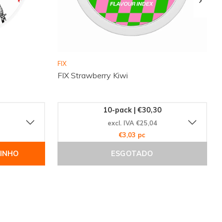
FIX
FIX Strawberry Kiwi
10-pack | €30,30
excl. IVA €25,04
€3,03 pc
RINHO
ESGOTADO