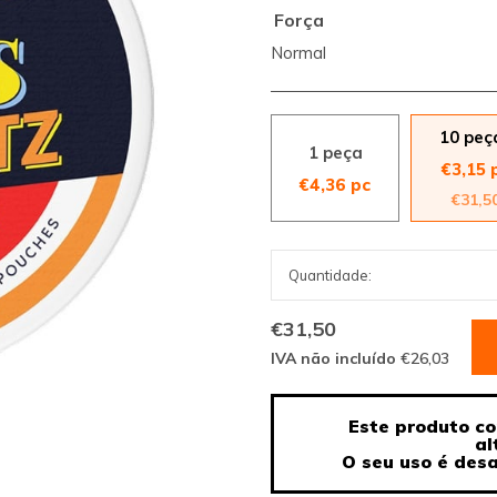
Força
Normal
10 peç
1 peça
€3,15 
€4,36 pc
€31,5
€31,50
IVA não incluído
€26,03
Este produto co
al
O seu uso é des