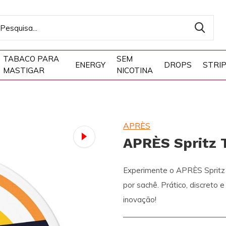
TABACO PARA
SEM
ENERGY
DROPS
STRI
MASTIGAR
NICOTINA
APRÈS
APRÈS Spritz 
Experimente o APRÈS Spritz T
por sachê. Prático, discreto 
inovação!