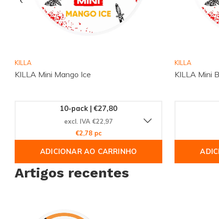
Não perca a oportunidade de experimentar o
APRÈS Spritz 
Compre agora e descubra por que tantos clientes ao redor
Snussie.com para suas necessidades de produtos de nicotin
conveniência de nossa plataforma online e receba seu pedi
KILLA
KILLA
que você esteja. Garanta já o seu e sinta a diferença!
KILLA Mini Mango Ice
KILLA Mini 
10-pack | €27,80
excl. IVA €22,97
€2,78 pc
ADICIONAR AO CARRINHO
ADIC
Artigos recentes