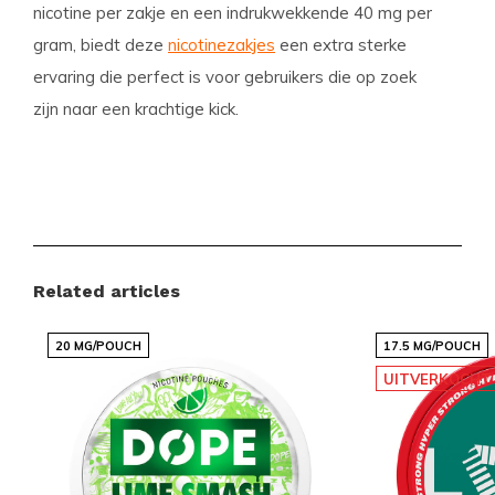
nicotine per zakje en een indrukwekkende 40 mg per
gram, biedt deze
nicotinezakjes
een extra sterke
ervaring die perfect is voor gebruikers die op zoek
zijn naar een krachtige kick.
Productdetails
Formaat:
Mini
Zakjes per bakje:
24
Gewicht per zakje:
0.50 gram
Related articles
Sterkte:
Sterk
20 MG/POUCH
17.5 MG/POUCH
Smaak:
Liquorice Citrus
UITVERKOCHT
Product type:
Nicotine Pouches
Nicotine (mg) per zakje:
20
Nicotine (mg) per gram:
40
Inhoud per bakje:
12 gram