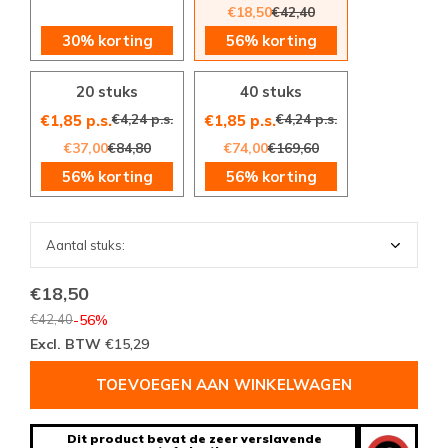
€18,50
€42,40
30% korting
56% korting
20 stuks
40 stuks
€4,24 p.s.
€4,24 p.s.
€1,85 p.s.
€1,85 p.s.
€37,00
€84,80
€74,00
€169,60
56% korting
56% korting
€18,50
€42,40
-56%
Excl. BTW
€15,29
TOEVOEGEN AAN WINKELWAGEN
Dit product bevat de zeer verslavende