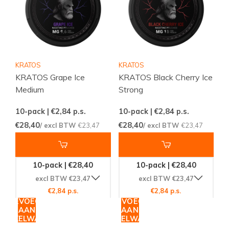
KRATOS
KRATOS
KRATOS Grape Ice
KRATOS Black Cherry Ice
Medium
Strong
10-pack | €2,84
p.s.
10-pack | €2,84
p.s.
€28,40
€28,40
/ excl BTW
€23,47
/ excl BTW
€23,47
10-pack | €28,40
10-pack | €28,40
excl BTW €23,47
excl BTW €23,47
€2,84 p.s.
€2,84 p.s.
TOEVOEGEN
TOEVOEGEN
AAN
AAN
WINKELWAGEN
WINKELWAGEN