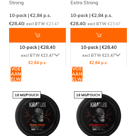
Strong
Extra Strong
10-pack | €2,84
p.s.
10-pack | €2,84
p.s.
€28,40
€28,40
/ excl BTW
€23,47
/ excl BTW
€23,47
10-pack | €28,40
10-pack | €28,40
excl BTW €23,47
excl BTW €23,47
€2,84 p.s.
€2,84 p.s.
TOEVOEGEN
TOEVOEGEN
AAN
AAN
WINKELWAGEN
WINKELWAGEN
18 MG/POUCH
18 MG/POUCH