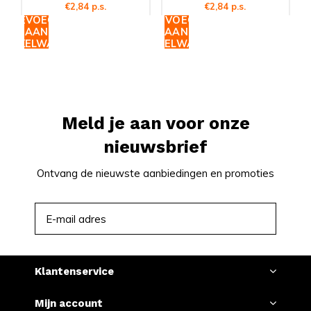
€2,84 p.s.
€2,84 p.s.
TOEVOEGEN
TOEVOEGEN
AAN
AAN
WINKELWAGEN
WINKELWAGEN
Meld je aan voor onze
nieuwsbrief
Ontvang de nieuwste aanbiedingen en promoties
ABONNEER
Klantenservice
Mijn account