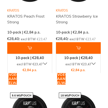
KRATOS
KRATOS
KRATOS Peach Frost
KRATOS Strawberry Ice
Strong
Strong
10-pack | €2,84
p.s.
10-pack | €2,84
p.s.
€28,40
€28,40
/ excl BTW
€23,47
/ excl BTW
€23,47
10-pack | €28,40
10-pack | €28,40
excl BTW €23,47
excl BTW €23,47
€2,84 p.s.
€2,84 p.s.
TOEVOEGEN
TOEVOEGEN
AAN
AAN
WINKELWAGEN
WINKELWAGEN
9.6 MG/POUCH
18 MG/POUCH