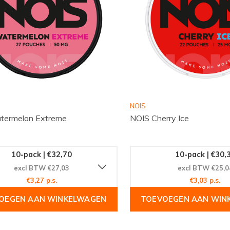
NOIS
termelon Extreme
NOIS Cherry Ice
10-pack | €32,70
10-pack | €30,
excl BTW €27,03
excl BTW €25,0
€3,27 p.s.
€3,03 p.s.
OEGEN AAN WINKELWAGEN
TOEVOEGEN AAN WIN