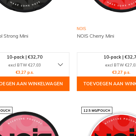
NOIS
l Strong Mini
NOIS Cherry Mini
10-pack | €32,70
10-pack | €32,
excl BTW €27,03
excl BTW €27,0
€3,27 p.s.
€3,27 p.s.
OEGEN AAN WINKELWAGEN
TOEVOEGEN AAN WIN
POUCH
12.5 MG/POUCH