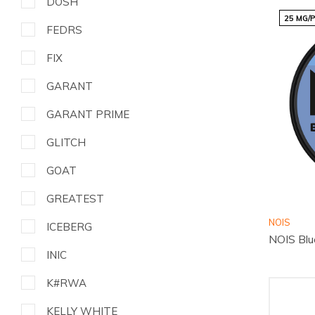
DOSH
25 MG/
FEDRS
FIX
GARANT
GARANT PRIME
GLITCH
GOAT
GREATEST
NOIS
ICEBERG
NOIS Blu
INIC
K#RWA
KELLY WHITE