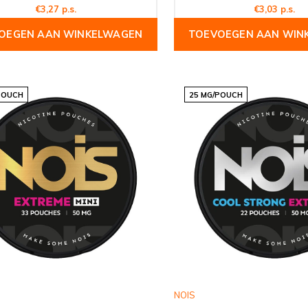
€3,27 p.s.
€3,03 p.s.
OEGEN AAN WINKELWAGEN
TOEVOEGEN AAN WIN
POUCH
25 MG/POUCH
NOIS