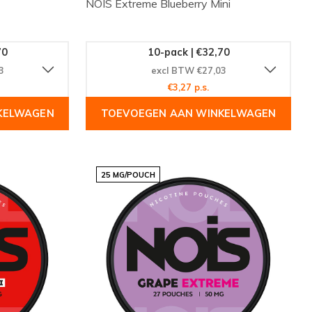
NOIS Extreme Blueberry Mini
70
10-pack | €32,70
3
excl BTW €27,03
€3,27 p.s.
KELWAGEN
TOEVOEGEN AAN WINKELWAGEN
25 MG/POUCH