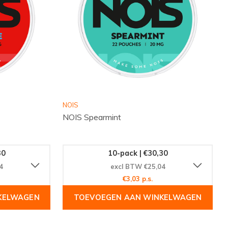
NOIS
NOIS Spearmint
30
10-pack | €30,30
4
excl BTW €25,04
€3,03 p.s.
KELWAGEN
TOEVOEGEN AAN WINKELWAGEN