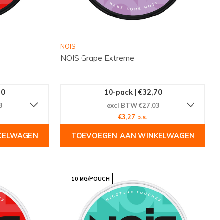
NOIS
NOIS Grape Extreme
70
10-pack | €32,70
3
excl BTW €27,03
€3,27 p.s.
KELWAGEN
TOEVOEGEN AAN WINKELWAGEN
10 MG/POUCH