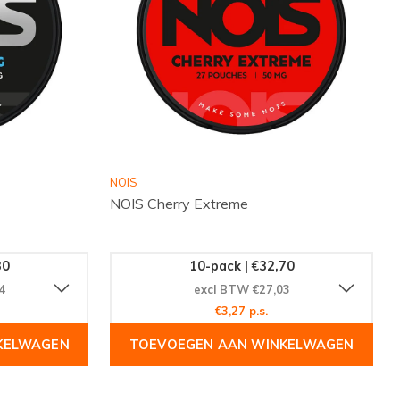
NOIS
NOIS Cherry Extreme
30
10-pack | €32,70
4
excl BTW €27,03
€3,27 p.s.
KELWAGEN
TOEVOEGEN AAN WINKELWAGEN