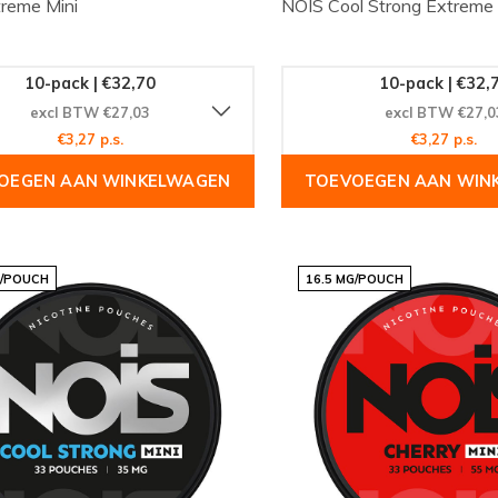
reme Mini
NOIS Cool Strong Extreme
10-pack | €32,70
10-pack | €32,
excl BTW €27,03
excl BTW €27,0
€3,27 p.s.
€3,27 p.s.
OEGEN AAN WINKELWAGEN
TOEVOEGEN AAN WIN
G/POUCH
16.5 MG/POUCH