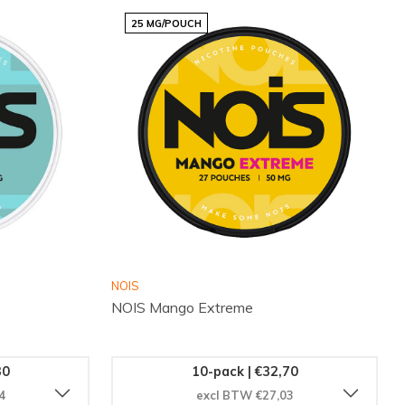
25 MG/POUCH
NOIS
NOIS Mango Extreme
30
10-pack | €32,70
4
excl BTW €27,03