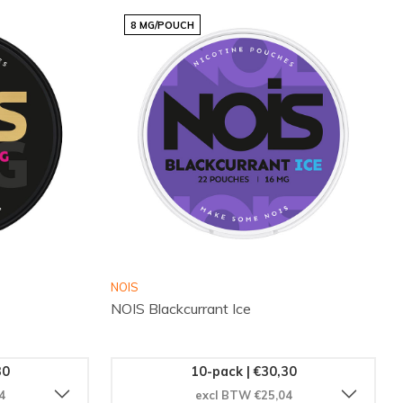
8 MG/POUCH
NOIS
NOIS Blackcurrant Ice
30
10-pack | €30,30
4
excl BTW €25,04