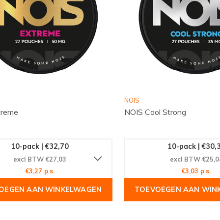
NOIS
treme
NOIS Cool Strong
10-pack | €32,70
10-pack | €30,
excl BTW €27,03
excl BTW €25,0
€3,27 p.s.
€3,03 p.s.
OEGEN AAN WINKELWAGEN
TOEVOEGEN AAN WIN