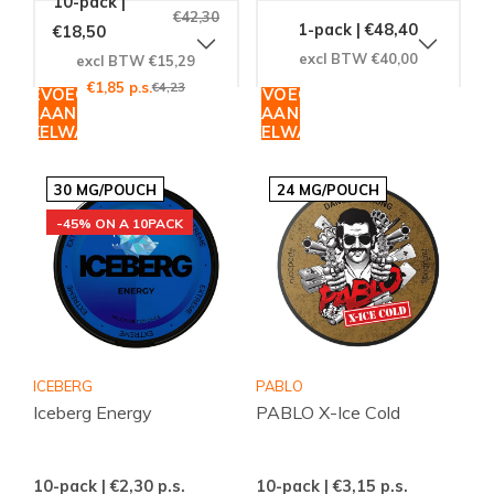
10-pack |
€42,30
1-pack | €48,40
€18,50
excl BTW €40,00
excl BTW €15,29
€1,85 p.s.
€4,23
TOEVOEGEN
TOEVOEGEN
AAN
AAN
WINKELWAGEN
WINKELWAGEN
30 MG/POUCH
24 MG/POUCH
-45% ON A 10PACK
ICEBERG
PABLO
Iceberg Energy
PABLO X-Ice Cold
10-pack | €2,30
p.s.
10-pack | €3,15
p.s.