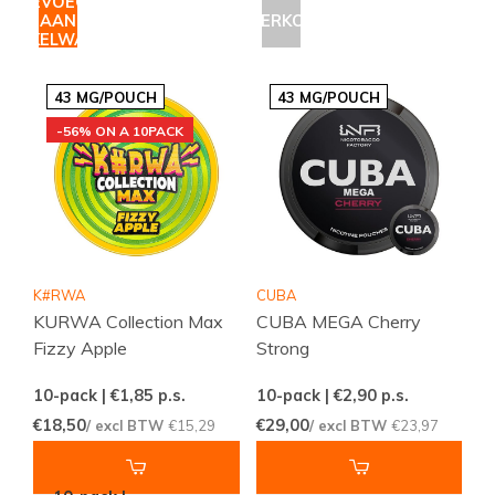
TOEVOEGEN
AAN
UITVERKOCHT
WINKELWAGEN
43 MG/POUCH
43 MG/POUCH
-56% ON A 10PACK
K#RWA
CUBA
KURWA Collection Max
CUBA MEGA Cherry
Fizzy Apple
Strong
10-pack | €1,85
p.s.
10-pack | €2,90
p.s.
€18,50
€29,00
/ excl BTW
€15,29
/ excl BTW
€23,97