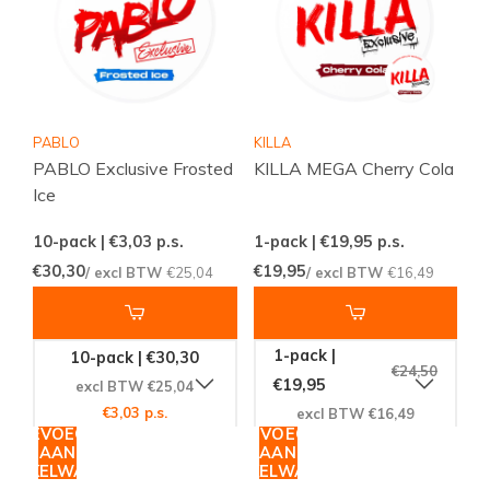
PABLO
KILLA
PABLO Exclusive Frosted
KILLA MEGA Cherry Cola
Ice
10-pack | €3,03
p.s.
1-pack | €19,95
p.s.
€30,30
€19,95
/ excl BTW
€25,04
/ excl BTW
€16,49
1-pack |
10-pack | €30,30
€24,50
€19,95
excl BTW €25,04
€3,03 p.s.
excl BTW €16,49
TOEVOEGEN
TOEVOEGEN
AAN
AAN
WINKELWAGEN
WINKELWAGEN