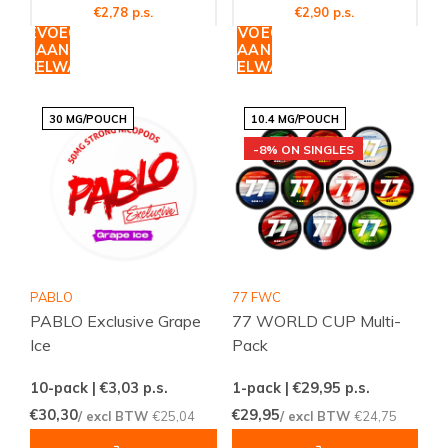
€2,78 p.s.
€2,90 p.s.
TOEVOEGEN
TOEVOEGEN
AAN
AAN
WINKELWAGEN
WINKELWAGEN
30 MG/POUCH
10.4 MG/POUCH
-8% ON SINGLES
PABLO
77 FWC
PABLO Exclusive Grape
77 WORLD CUP Multi-
Ice
Pack
10-pack | €3,03
p.s.
1-pack | €29,95
p.s.
€30,30
€29,95
/ excl BTW
€25,04
/ excl BTW
€24,75