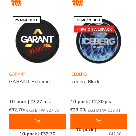
WINKELWAGEN
WINKELWAGEN
25 MG/POUCH
30 MG/POUCH
-45% ON A 10PACK
GARANT
ICEBERG
GARANT Extreme
Iceberg Black
10-pack | €3,27
p.s.
10-pack | €2,30
p.s.
€32,70
€23,00
/ excl BTW
€27,03
/ excl BTW
€19,01
10-pack |
10-pack | €32,70
€42,30