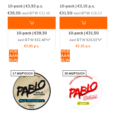
10-pack | €3,93
p.s.
10-pack | €3,15
p.s.
€39,30
€31,50
/ excl BTW
€32,48
/ excl BTW
€26,03
10-pack | €39,30
10-pack | €31,50
excl BTW €32,48
excl BTW €26,03
€3,93 p.s.
€3,15 p.s.
TOEVOEGEN
TOEVOEGEN
AAN
AAN
WINKELWAGEN
WINKELWAGEN
17 MG/POUCH
30 MG/POUCH