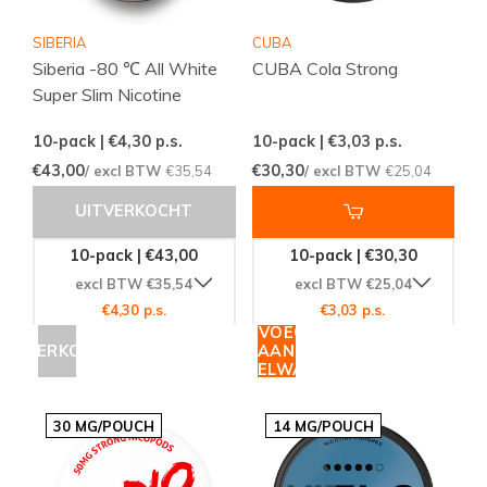
SIBERIA
CUBA
Siberia -80 ℃ All White
CUBA Cola Strong
Super Slim Nicotine
10-pack | €4,30
p.s.
10-pack | €3,03
p.s.
€43,00
€30,30
/ excl BTW
€35,54
/ excl BTW
€25,04
UITVERKOCHT
10-pack | €43,00
10-pack | €30,30
excl BTW €35,54
excl BTW €25,04
€4,30 p.s.
€3,03 p.s.
TOEVOEGEN
UITVERKOCHT
AAN
WINKELWAGEN
30 MG/POUCH
14 MG/POUCH