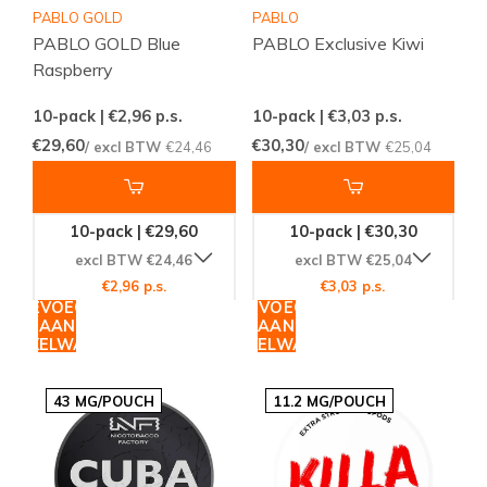
PABLO GOLD
PABLO
PABLO GOLD Blue
PABLO Exclusive Kiwi
Raspberry
10-pack | €2,96
p.s.
10-pack | €3,03
p.s.
€29,60
€30,30
/ excl BTW
€24,46
/ excl BTW
€25,04
10-pack | €29,60
10-pack | €30,30
excl BTW €24,46
excl BTW €25,04
€2,96 p.s.
€3,03 p.s.
TOEVOEGEN
TOEVOEGEN
AAN
AAN
WINKELWAGEN
WINKELWAGEN
43 MG/POUCH
11.2 MG/POUCH