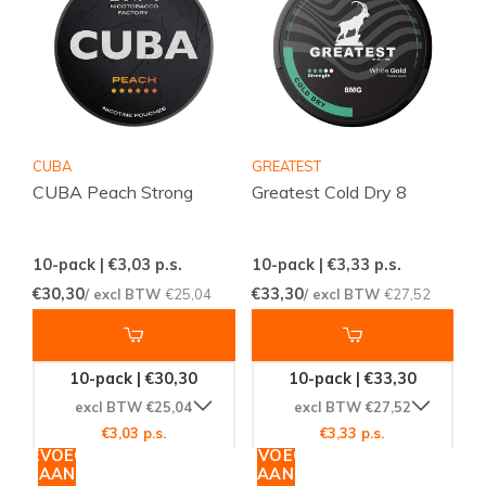
CUBA
GREATEST
CUBA Peach Strong
Greatest Cold Dry 8
10-pack | €3,03
p.s.
10-pack | €3,33
p.s.
€30,30
€33,30
/ excl BTW
€25,04
/ excl BTW
€27,52
10-pack | €30,30
10-pack | €33,30
excl BTW €25,04
excl BTW €27,52
€3,03 p.s.
€3,33 p.s.
TOEVOEGEN
TOEVOEGEN
AAN
AAN