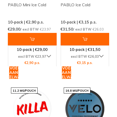
PABLO Mini Ice Cold
PABLO Ice Cold
10-pack | €2,90
p.s.
10-pack | €3,15
p.s.
€29,00
€31,50
/ excl BTW
€23,97
/ excl BTW
€26,03
10-pack | €29,00
10-pack | €31,50
excl BTW €23,97
excl BTW €26,03
€2,90 p.s.
€3,15 p.s.
TOEVOEGEN
TOEVOEGEN
AAN
AAN
WINKELWAGEN
WINKELWAGEN
11.2 MG/POUCH
16.8 MG/POUCH