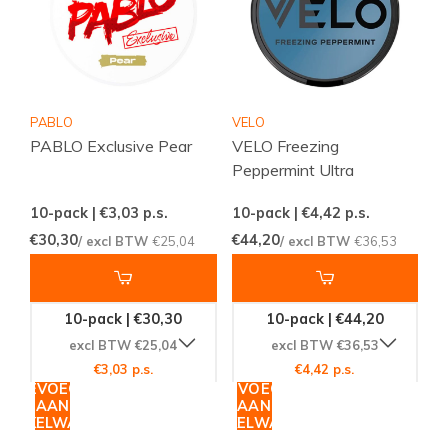
PABLO
VELO
PABLO Exclusive Pear
VELO Freezing
Peppermint Ultra
10-pack | €3,03
p.s.
10-pack | €4,42
p.s.
€30,30
€44,20
/ excl BTW
€25,04
/ excl BTW
€36,53
10-pack | €30,30
10-pack | €44,20
excl BTW €25,04
excl BTW €36,53
€3,03 p.s.
€4,42 p.s.
TOEVOEGEN
TOEVOEGEN
AAN
AAN
WINKELWAGEN
WINKELWAGEN