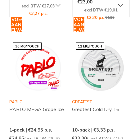
€23,00
excl BTW €27,03
excl BTW €19,01
€3,27 p.s.
€2,30 p.s.
€4,23
TOEVOEGEN
TOEVOEGEN
AAN
AAN
WINKELWAGEN
WINKELWAGEN
30 MG/POUCH
12 MG/POUCH
PABLO
GREATEST
PABLO MEGA Grape Ice
Greatest Cold Dry 16
1-pack | €24,95
p.s.
10-pack | €3,33
p.s.
€24,95
€33,30
/ excl BTW
€20,62
/ excl BTW
€27,52