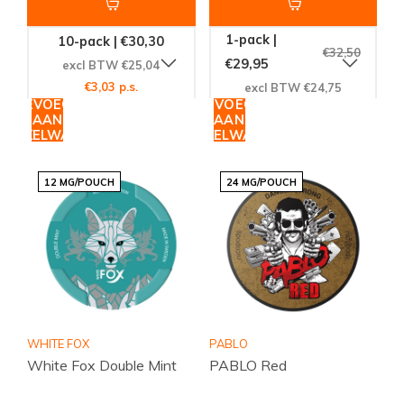
1-pack |
10-pack | €30,30
€32,50
€29,95
excl BTW €25,04
€3,03 p.s.
excl BTW €24,75
TOEVOEGEN
TOEVOEGEN
AAN
AAN
WINKELWAGEN
WINKELWAGEN
12 MG/POUCH
24 MG/POUCH
WHITE FOX
PABLO
White Fox Double Mint
PABLO Red