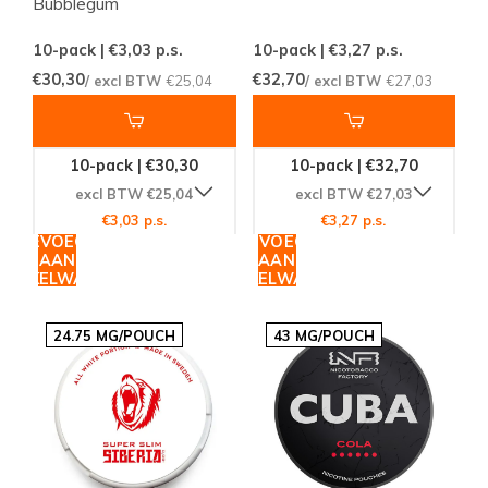
Bubblegum
10-pack | €3,03
p.s.
10-pack | €3,27
p.s.
€30,30
€32,70
/ excl BTW
€25,04
/ excl BTW
€27,03
10-pack | €30,30
10-pack | €32,70
excl BTW €25,04
excl BTW €27,03
€3,03 p.s.
€3,27 p.s.
TOEVOEGEN
TOEVOEGEN
AAN
AAN
WINKELWAGEN
WINKELWAGEN
24.75 MG/POUCH
43 MG/POUCH