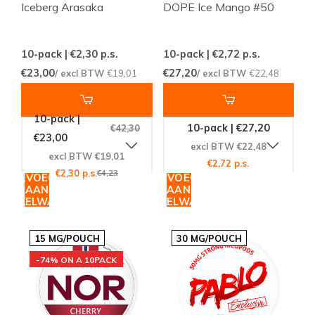
Iceberg Arasaka
DOPE Ice Mango #50
10-pack | €2,30
p.s.
10-pack | €2,72
p.s.
€23,00
€27,20
/ excl BTW
€19,01
/ excl BTW
€22,48
10-pack |
10-pack | €27,20
€42,30
€23,00
excl BTW €22,48
excl BTW €19,01
€2,72 p.s.
€2,30 p.s.
€4,23
TOEVOEGEN
TOEVOEGEN
AAN
AAN
WINKELWAGEN
WINKELWAGEN
15 MG/POUCH
30 MG/POUCH
-74% ON A 10PACK