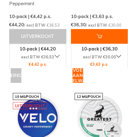
Peppermint
10-pack | €4,42
p.s.
10-pack | €3,63
p.s.
€44,20
€36,30
/ excl BTW
€36,53
/ excl BTW
€30,00
UITVERKOCHT
10-pack | €44,20
10-pack | €36,30
excl BTW €36,53
excl BTW €30,00
€4,42 p.s.
€3,63 p.s.
TOEVOEGEN
UITVERKOCHT
AAN
WINKELWAGEN
10 MG/POUCH
12 MG/POUCH
UITVERKOCHT