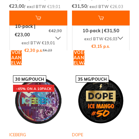
€23,00
€31,50
/ excl BTW
€19,01
/ excl BTW
€26,03
10-pack |
10-pack | €31,50
€42,30
€23,00
excl BTW €26,03
excl BTW €19,01
€3,15 p.s.
€2,30 p.s.
€4,23
TOEVOEGEN
TOEVOEGEN
AAN
AAN
WINKELWAGEN
WINKELWAGEN
30 MG/POUCH
35 MG/POUCH
-45% ON A 10PACK
ICEBERG
DOPE