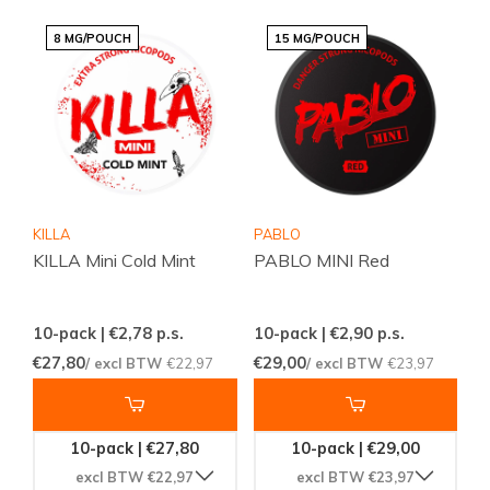
8 MG/POUCH
15 MG/POUCH
KILLA
PABLO
KILLA Mini Cold Mint
PABLO MINI Red
10-pack | €2,78
p.s.
10-pack | €2,90
p.s.
€27,80
€29,00
/ excl BTW
€22,97
/ excl BTW
€23,97
10-pack | €27,80
10-pack | €29,00
excl BTW €22,97
excl BTW €23,97