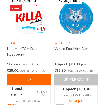
13.2 MG/POUCH
12 MG/POUCH
-19%
KILLA
WHITE FOX
KILLA MEGA Blue
White Fox Mint Slim
Raspberry
10-pack | €2,90
p.s.
10-pack | €3,93
p.s.
€29,00
€39,30
/ excl BTW
€23,97
/ excl BTW
€32,48
UITVERKOCHT
1-pack |
10-pack | €39,30
€24,50
€19,95
excl BTW €32,48
€3,93 p.s.
excl BTW €16,49