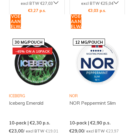
excl BTW €27,03
excl BTW €25,04
€3,27 p.s.
€3,03 p.s.
TOEVOEGEN
TOEVOEGEN
AAN
AAN
WINKELWAGEN
WINKELWAGEN
30 MG/POUCH
12 MG/POUCH
-45% ON A 10PACK
ICEBERG
NOR
Iceberg Emerald
NOR Peppermint Slim
10-pack | €2,30
p.s.
10-pack | €2,90
p.s.
€23,00
€29,00
/ excl BTW
€19,01
/ excl BTW
€23,97