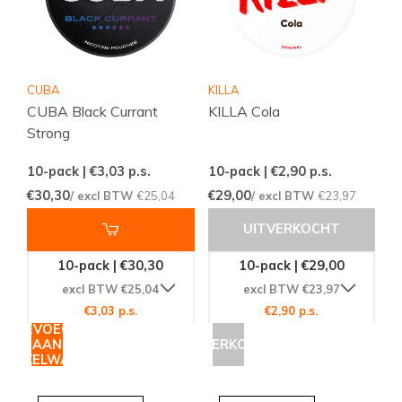
CUBA
KILLA
CUBA Black Currant
KILLA Cola
Strong
10-pack | €3,03
p.s.
10-pack | €2,90
p.s.
€30,30
€29,00
/ excl BTW
€25,04
/ excl BTW
€23,97
UITVERKOCHT
10-pack | €30,30
10-pack | €29,00
excl BTW €25,04
excl BTW €23,97
€3,03 p.s.
€2,90 p.s.
TOEVOEGEN
AAN
UITVERKOCHT
WINKELWAGEN