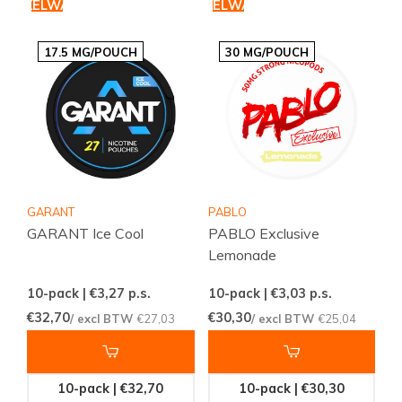
WINKELWAGEN
WINKELWAGEN
17.5 MG/POUCH
30 MG/POUCH
GARANT
PABLO
GARANT Ice Cool
PABLO Exclusive
Lemonade
10-pack | €3,27
p.s.
10-pack | €3,03
p.s.
€32,70
€30,30
/ excl BTW
€27,03
/ excl BTW
€25,04
10-pack | €32,70
10-pack | €30,30