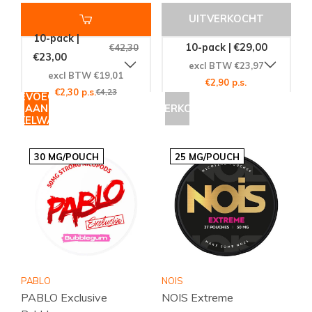
UITVERKOCHT
10-pack |
10-pack | €29,00
€42,30
€23,00
excl BTW €23,97
excl BTW €19,01
€2,90 p.s.
€2,30 p.s.
€4,23
TOEVOEGEN
AAN
UITVERKOCHT
WINKELWAGEN
30 MG/POUCH
25 MG/POUCH
PABLO
NOIS
PABLO Exclusive
NOIS Extreme