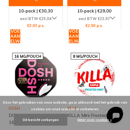
10-pack | €30,30
10-pack | €29,00
excl BTW €25,04
excl BTW €23,97
€3,03 p.s.
€2,90 p.s.
TOEVOEGEN
TOEVOEGEN
AAN
AAN
WINKELWAGEN
WINKELWAGEN
16 MG/POUCH
8 MG/POUCH
Door het gebruiken van onze website, ga je akkoord met het gebruik van
DOSH
KILLA
cookies om onze website te verbeteren.
DOSH Strawberry Lush
KILLA Mini Frosted Mint
Dit bericht verbergen
Meer over cookies »
16mg