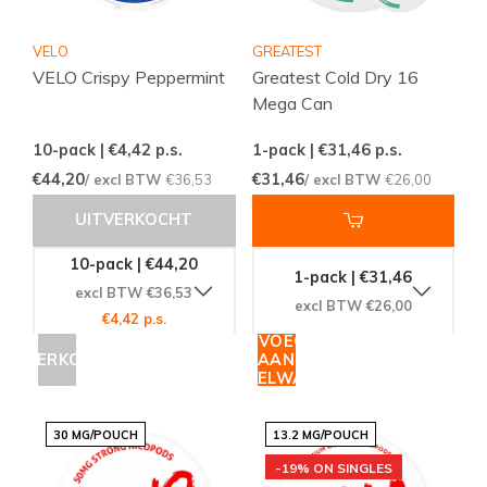
VELO
GREATEST
VELO Crispy Peppermint
Greatest Cold Dry 16
Mega Can
10-pack | €4,42
p.s.
1-pack | €31,46
p.s.
€44,20
€31,46
/ excl BTW
€36,53
/ excl BTW
€26,00
UITVERKOCHT
10-pack | €44,20
1-pack | €31,46
excl BTW €36,53
excl BTW €26,00
€4,42 p.s.
TOEVOEGEN
UITVERKOCHT
AAN
WINKELWAGEN
30 MG/POUCH
13.2 MG/POUCH
-19% ON SINGLES