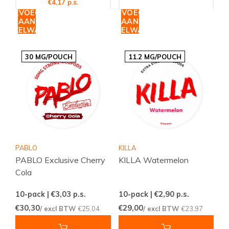
€4,17 p.s.
TOEVOEGEN
TOEVOEGEN
AAN
AAN
WINKELWAGEN
WINKELWAGEN
30 MG/POUCH
11.2 MG/POUCH
PABLO
KILLA
PABLO Exclusive Cherry
KILLA Watermelon
Cola
10-pack | €3,03
p.s.
10-pack | €2,90
p.s.
€30,30
€29,00
/ excl BTW
€25,04
/ excl BTW
€23,97