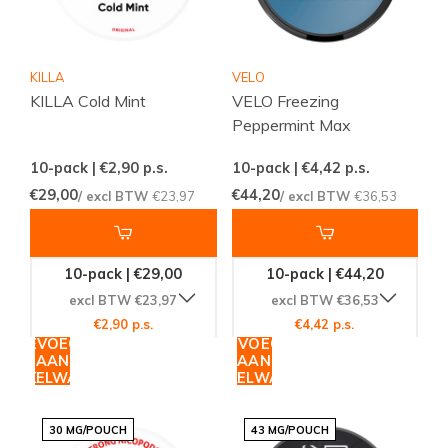
KILLA
VELO
KILLA Cold Mint
VELO Freezing
Peppermint Max
10-pack | €2,90
p.s.
10-pack | €4,42
p.s.
€29,00
€44,20
/ excl BTW
€23,97
/ excl BTW
€36,53
10-pack | €29,00
10-pack | €44,20
excl BTW €23,97
excl BTW €36,53
€2,90 p.s.
€4,42 p.s.
TOEVOEGEN
TOEVOEGEN
AAN
AAN
WINKELWAGEN
WINKELWAGEN
30 MG/POUCH
43 MG/POUCH