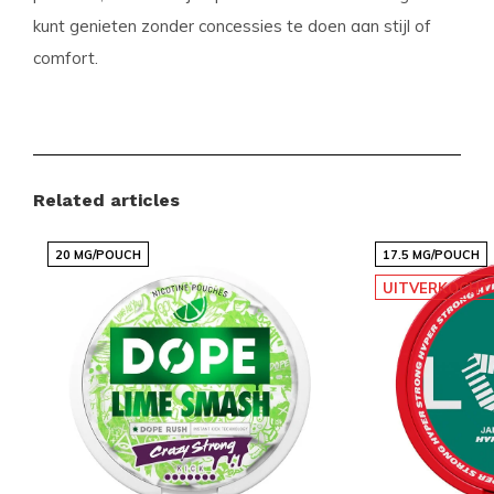
kunt genieten zonder concessies te doen aan stijl of
comfort.
Productdetails
Merk:
R4VE
Related articles
Categorie:
NICOTINEZAKJES
,
R4VE
Sterkte:
Extra Sterk 15-25 mg
20 MG/POUCH
17.5 MG/POUCH
Smaak:
Citrus
UITVERKOCHT
Afmeting:
Slim
Ervaar het Verschil Vandaag Nog
Wacht niet langer en ontdek zelf waarom de R4VE -
Frozen Citrus Extra Strong een favoriet is onder
nicotinezakjesgebruikers. Met onze wereldwijde