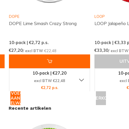
verzending en garantie op kwaliteit en authenticiteit,
ben je verzekerd van een uitstekende
DOPE
LOOP
aankoopervaring. Bezoek
Snussie.com
en voeg deze
DOPE Lime Smash Crazy Strong
LOOP Jalapeño L
krachtige nicotinezakjes toe aan je winkelmandje.
Bestel nu en ervaar de verfrissende kracht van R4VE!
10-pack | €2,72
p.s.
10-pack | €3,33
p
€27,20
€33,30
/ excl BTW
€22,48
/ excl BT
UIT
10-pack | €27,20
10-pa
excl BTW €22,48
excl
€2,72 p.s.
€
TOEVOEGEN
AAN
UITVERKOCHT
WINKELWAGEN
Recente artikelen