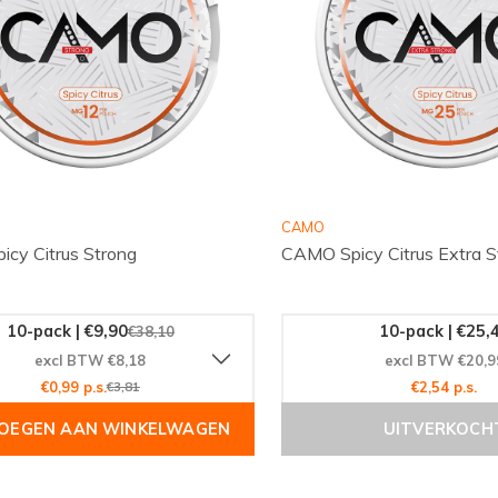
CAMO
cy Citrus Strong
CAMO Spicy Citrus Extra S
10-pack | €9,90
10-pack | €25,
€38,10
excl BTW €8,18
excl BTW €20,9
€0,99 p.s.
€3,81
€2,54 p.s.
OEGEN AAN WINKELWAGEN
UITVERKOCH