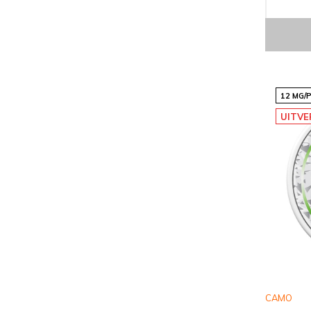
12 MG/
UITV
CAMO