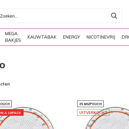
MEGA
KAUWTABAK
ENERGY
NICOTINEVRIJ
DR
BAKJES
O
ucten
POUCH
25 MG/POUCH
UITVERKOCHT
ON A 10PACK