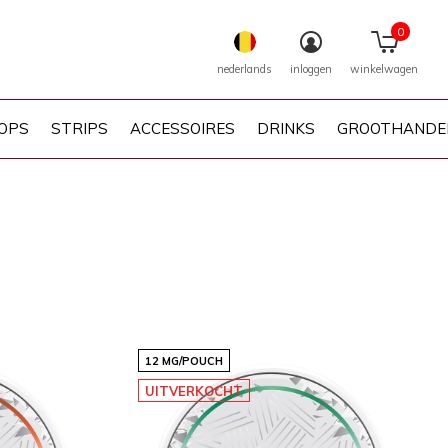
0
nederlands
inloggen
winkelwagen
OPS
STRIPS
ACCESSOIRES
DRINKS
GROOTHANDE
12 MG/POUCH
UITVERKOCHT