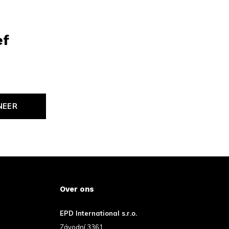
ef
NEER
Over ons
EPD International s.r.o.
Závodní 3361