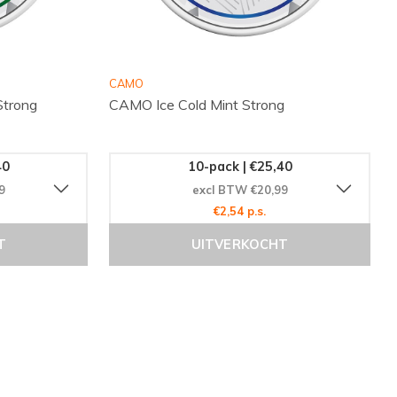
CAMO
Strong
CAMO Ice Cold Mint Strong
40
10-pack | €25,40
9
excl BTW €20,99
€2,54 p.s.
T
UITVERKOCHT