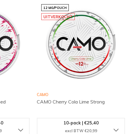
12 MG/POUCH
UITVERKOCHT
CAMO
zed
CAMO Cherry Cola Lime Strong
40
10-pack | €25,40
9
excl BTW €20,99