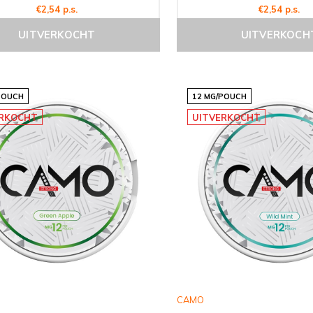
€2,54 p.s.
€2,54 p.s.
UITVERKOCHT
UITVERKOCH
POUCH
12 MG/POUCH
ERKOCHT
UITVERKOCHT
CAMO