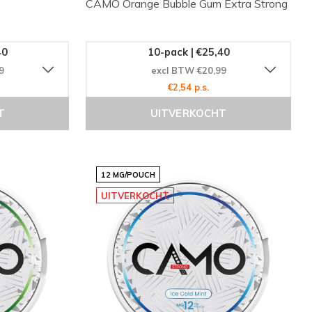
CAMO Orange Bubble Gum Extra Strong
40
10-pack | €25,40
9
excl BTW €20,99
€2,54 p.s.
T
UITVERKOCHT
12 MG/POUCH
UITVERKOCHT