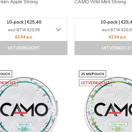
een Apple Strong
CAMO Wild Mint Strong
10-pack | €25,40
10-pack | €25,
excl BTW €20,99
excl BTW €20,9
€2,54 p.s.
€2,54 p.s.
UITVERKOCHT
UITVERKOCH
POUCH
25 MG/POUCH
ERKOCHT
UITVERKOCHT