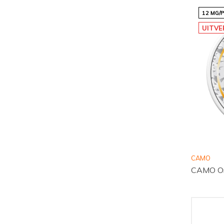
12 MG/
UITV
CAMO
CAMO Or