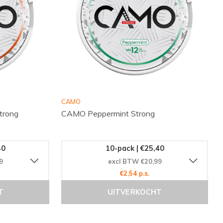
CAMO
trong
CAMO Peppermint Strong
40
10-pack | €25,40
9
excl BTW €20,99
€2,54 p.s.
T
UITVERKOCHT