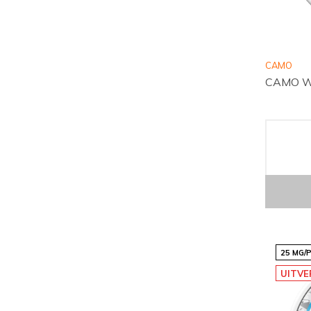
CAMO
CAMO Wil
25 MG/
UITV