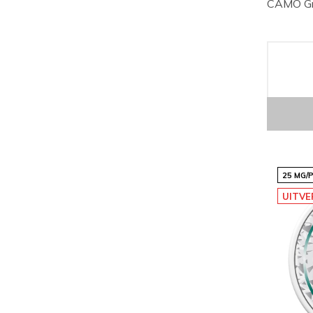
CAMO Gr
25 MG/
UITV