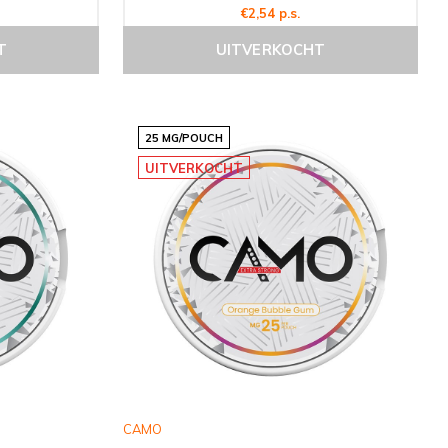
€2,54 p.s.
T
UITVERKOCHT
25 MG/POUCH
UITVERKOCHT
CAMO