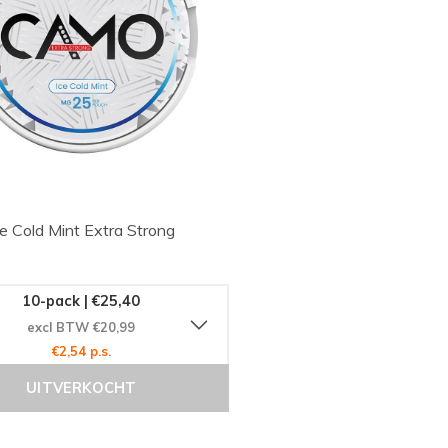
 Cold Mint Extra Strong
10-pack | €25,40
excl BTW €20,99
€2,54 p.s.
UITVERKOCHT