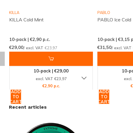
merken
KILLA
PABLO
Regelmatig nieuwe smaken en varianten
KILLA Cold Mint
PABLO Ice Cold
beschikbaar
Eenvoudig en snel bestellen via een
10-pack | €2,90
p.c.
10-pack | €3,15
p
overzichtelijke webshop
€29,00
€31,50
/ excl. VAT
€23,97
/ excl. VAT
Een klantenservice die altijd voor je klaarstaat
Snussie.com richt zich op een actuele voorraad,
10-pack | €29,00
10-pa
duidelijke communicatie en hoge bereikbaarheid,
excl. VAT €23,97
excl
zodat je altijd weet waar je aan toe bent. Dankzij
€2,90 p.c.
€
consistente leveringen en een professioneel
ADD
ADD
TO
TO
samengesteld aanbod wordt snus en nicotine
CART
CART
Recent articles
pouches bestellen niet alleen makkelijk, maar ook
prettig en voorspelbaar. Zo biedt
Snussie.com
een
fijne, vertrouwde plek voor iedereen die graag