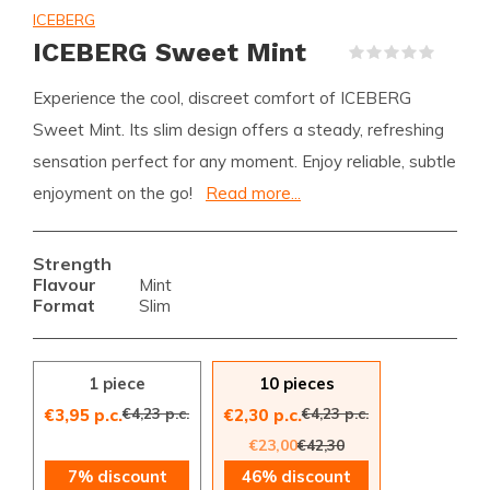
ICEBERG
ICEBERG Sweet Mint
(0)
Experience the cool, discreet comfort of ICEBERG
Sweet Mint. Its slim design offers a steady, refreshing
sensation perfect for any moment. Enjoy reliable, subtle
enjoyment on the go!
Read more...
Strength
Flavour
Mint
Format
Slim
1 piece
10 pieces
€4,23 p.c.
€4,23 p.c.
€3,95 p.c.
€2,30 p.c.
€23,00
€42,30
7% discount
46% discount