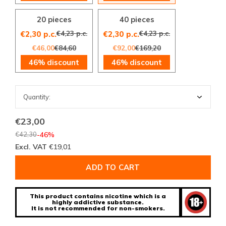
20 pieces
40 pieces
€4,23 p.c.
€4,23 p.c.
€2,30 p.c.
€2,30 p.c.
€46,00
€84,60
€92,00
€169,20
46% discount
46% discount
€23,00
€42,30
-46%
Excl. VAT
€19,01
ADD TO CART
This product contains nicotine which is a
highly addictive substance.
It is not recommended for non-smokers.