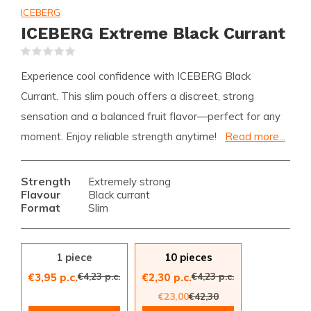
ICEBERG
ICEBERG Extreme Black Currant
(0)
Experience cool confidence with ICEBERG Black
Currant. This slim pouch offers a discreet, strong
sensation and a balanced fruit flavor—perfect for any
moment. Enjoy reliable strength anytime!
Read more...
Strength
Extremely strong
Flavour
Black currant
Format
Slim
1 piece
10 pieces
€4,23 p.c.
€4,23 p.c.
€3,95 p.c.
€2,30 p.c.
€23,00
€42,30