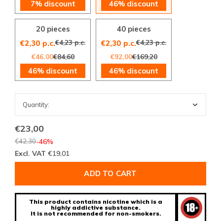
7% discount
46% discount
20 pieces
40 pieces
€4,23 p.c.
€4,23 p.c.
€2,30 p.c.
€2,30 p.c.
€46,00
€84,60
€92,00
€169,20
46% discount
46% discount
€23,00
€42,30
-46%
Excl. VAT
€19,01
ADD TO CART
This product contains nicotine which is a
highly addictive substance.
It is not recommended for non-smokers.