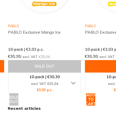
Snelle en betrouwbare internationale leveringen
Een scherp geprijsd assortiment met populaire
merken
PABLO
PABLO
Regelmatig nieuwe smaken en varianten
PABLO Exclusive Mango Ice
PABLO Exclusiv
beschikbaar
Eenvoudig en snel bestellen via een
10-pack | €3,03
p.c.
10-pack | €3,03
p
overzichtelijke webshop
€30,30
€30,30
/ excl. VAT
€25,04
/ excl. VAT
Een klantenservice die altijd voor je klaarstaat
SOLD OUT
Snussie.com richt zich op een actuele voorraad,
10-pack | €30,30
10-pa
duidelijke communicatie en hoge bereikbaarheid,
excl. VAT €25,04
excl
zodat je altijd weet waar je aan toe bent. Dankzij
€3,03 p.c.
€
consistente leveringen en een professioneel
ADD
SOLD
TO
OUT
samengesteld aanbod wordt snus en nicotine
CART
Recent articles
pouches bestellen niet alleen makkelijk, maar ook