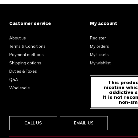
Customer service
My account
About us
Register
Terms & Conditions
My orders
Payment methods
My tickets
Shipping options
My wishlist
Duties & Taxes
Q&A
This produc
nicotine whic
Wholesale
addictive 
It is not rec
non-sm
CALL US
EMAIL US