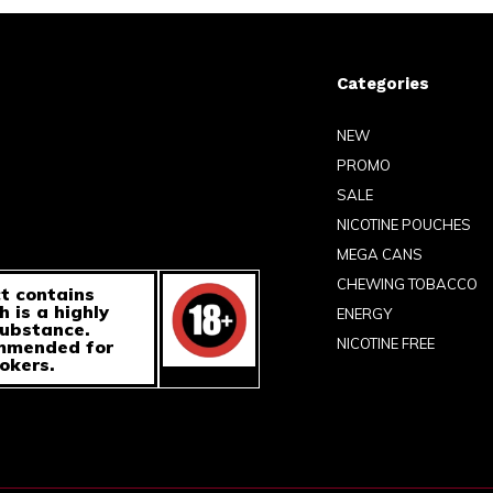
Categories
NEW
PROMO
SALE
NICOTINE POUCHES
MEGA CANS
CHEWING TOBACCO
t contains
h is a highly
ENERGY
substance.
NICOTINE FREE
ommended for
okers.