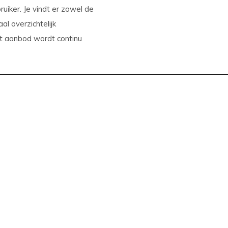
iker. Je vindt er zowel de
l overzichtelijk
et aanbod wordt continu
zijn.
n
ebshop
communicatie en hoge
ankzij consistente
t snus en nicotine pouches