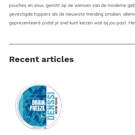
pouches en snus, gericht op de wensen van de moderne gebru
gevestigde toppers als de nieuwste trending smaken, allemaa
gepresenteerd zodat je snel kunt kiezen wat bij jou past. H
bijgewerkt, zodat populaire producten altijd vlot beschikbaar 
Voordelen voor klanten
Recent articles
Snelle en betrouwbare internationale leveringen
Een scherp geprijsd assortiment met populaire merke
Regelmatig nieuwe smaken en varianten beschikbaar
Eenvoudig en snel bestellen via een overzichtelijke w
Een klantenservice die altijd voor je klaarstaat
Snussie.com richt zich op een actuele voorraad, duidelijke 
bereikbaarheid, zodat je altijd weet waar je aan toe bent. D
leveringen en een professioneel samengesteld aanbod word