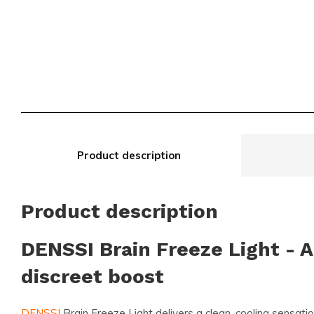
Product description
Product description
DENSSI Brain Freeze Light - A 
discreet boost
DENSSI
Brain Freeze Light delivers a clean, cooling sensatio