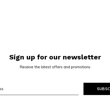
lbaar. Zo biedt Snussie.com
en smaakvol wil genieten.
browse the full
DENSSI
kes ordering simple and
so you can shop with
Sign up for our newsletter
 op
Snussie.com
en vind
Receive the latest offers and promotions
cties
, vergelijk de
nieuwe smaken en
n jouw favoriete pouches.
SUBSC