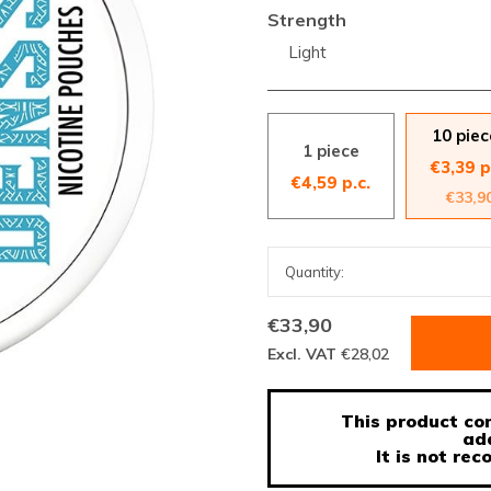
Strength
Light
10 piec
1 piece
€3,39 p
€4,59 p.c.
€33,9
€33,90
Excl. VAT
€28,02
This product con
ad
It is not r