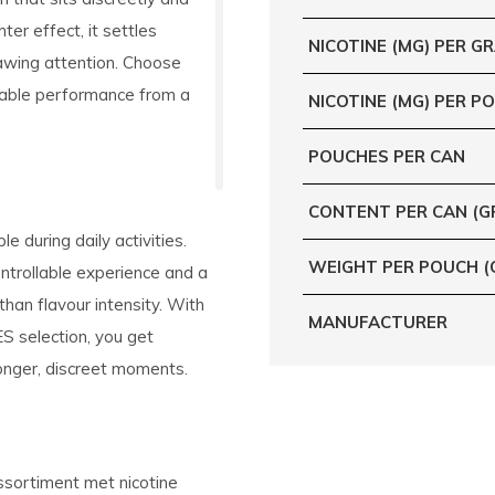
ter effect, it settles
NICOTINE (MG) PER G
rawing attention. Choose
dable performance from a
NICOTINE (MG) PER P
POUCHES PER CAN
CONTENT PER CAN (G
e during daily activities.
WEIGHT PER POUCH (
ontrollable experience and a
han flavour intensity. With
MANUFACTURER
 selection, you get
 longer, discreet moments.
sortiment met nicotine