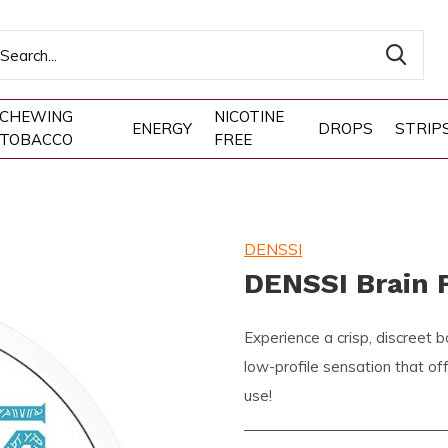
CHEWING
NICOTINE
ENERGY
DROPS
STRIP
TOBACCO
FREE
DENSSI
DENSSI Brain 
Experience a crisp, discreet 
low-profile sensation that off
use!