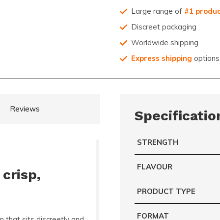
Large range of
#1 produ
Discreet packaging
Worldwide shipping
Express shipping
options
Reviews
Specificatio
STRENGTH
FLAVOUR
crisp,
PRODUCT TYPE
FORMAT
n that sits discreetly and