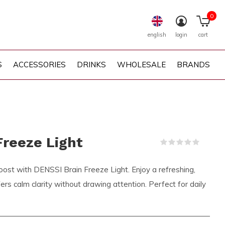
0
english
login
cart
S
ACCESSORIES
DRINKS
WHOLESALE
BRANDS
Freeze Light
(0)
boost with DENSSI Brain Freeze Light. Enjoy a refreshing,
ers calm clarity without drawing attention. Perfect for daily