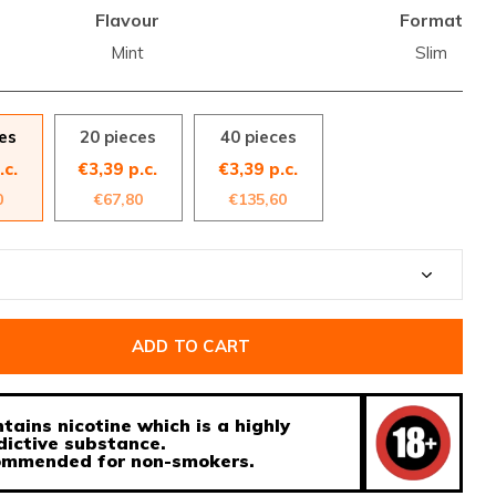
Flavour
Format
Mint
Slim
es
20 pieces
40 pieces
.c.
€3,39 p.c.
€3,39 p.c.
0
€67,80
€135,60
ADD TO CART
tains nicotine which is a highly
dictive substance.
ecommended for non-smokers.