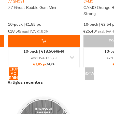
77 GHOST
CAMO
Lançamentos frequentes de novos sabores e
77 Ghost Bubble Gum Mini
CAMO Orange Bu
variantes
Strong
Compra simples e rápida através de uma loja
online intuitiva
10-pack | €1,85
pc
10-pack | €2,54
p
Atendimento ao cliente disponível para
€18,50
€25,40
/ excl. IVA
€15,29
/ excl. IVA
esclarecer dúvidas
E
10-pack | €18,50
10-pa
€42,40
A Snussie.com foca-se numa gestão de stock
excl. IVA €15,29
excl
atualizada, comunicação clara e alta disponibilidade,
€1,85 pc
€4,24
para que saiba sempre o que esperar. Com entregas
ADICIONAR
AO
ESGOTADO
consistentes e um portefólio profissionalmente
CARRINHO
Artigos recentes
selecionado, encomendar snus e nicotine pouches
torna-se fácil, previsível e discreto. MYNT Sweet
Extra Strong é apresentado como uma escolha
confiável dentro desta experiência.