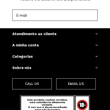
INSCREVER-SE
Atendimento ao cliente
A minha conta
Categorias
Sobre nós
CALL US
EMAIL US
Este produto contém nicotina,
uma substância altamente
viciante.
O seu uso é desaconselhado
para não fumantes