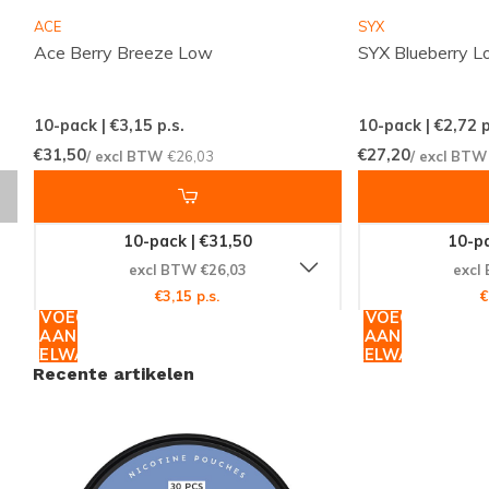
zodat je altijd weet waar je aan toe bent. Dankzij
ACE
SYX
consistente leveringen en een professioneel
Ace Berry Breeze Low
SYX Blueberry 
samengesteld aanbod wordt snus en nicotinezakjes
bestellen niet alleen makkelijk, maar ook prettig en
10-pack | €3,15
p.s.
10-pack | €2,72
p
voorspelbaar. Zo biedt Snussie.com een fijne,
€31,50
€27,20
/ excl BTW
€26,03
/ excl BT
vertrouwde plek voor iedereen die graag discreet en
smaakvol wil genieten.
10-pack | €31,50
10-pa
excl BTW €26,03
excl
Kenmerken
€3,15 p.s.
€
Sterkte: LICHT 1-5 MG — Smaakcategorie: FRUIT —
TOEVOEGEN
TOEVOEGEN
AAN
AAN
Afmeting: SLIM. Deze combinatie zorgt voor een
WINKELWAGEN
WINKELWAGEN
Recente artikelen
milde maar aanwezige ervaring die comfortabel
onder de lip blijft zitten en goed te doseren is
gedurende de dag.