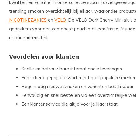
kwaliteit en variatie. In onze collectie staan zowel gevesti
trending smaken overzichtelijk bij elkaar, waaronder product
NICOTINEZAKJES
en
VELO
. De VELO Dark Cherry Mini sluit 
gebruikers voor een compacte pouch met een frisse, fruitige
nicotine-intensiteit.
Voordelen voor klanten
Snelle en betrouwbare internationale leveringen
Een scherp geprijsd assortiment met populaire merke
Regelmatig nieuwe smaken en varianten beschikbaar
Eenvoudig en snel bestellen via een overzichtelijke w
Een klantenservice die altijd voor je klaarstaat
Snussie.com richt zich op een actuele voorraad, duidelijke 
bereikbaarheid, zodat je altijd weet waar je aan toe bent. D