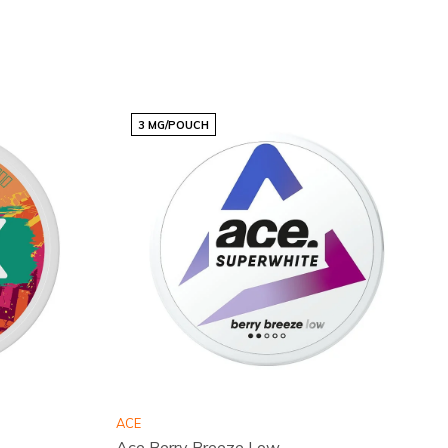
3 MG/POUCH
ACE
Ace Berry Breeze Low