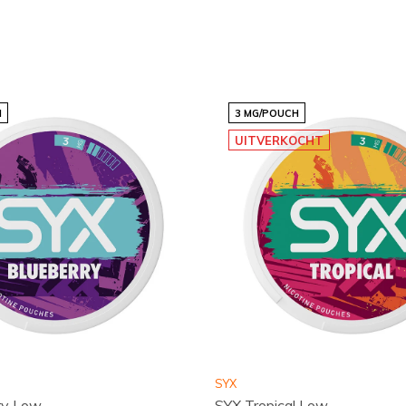
t snus en nicotine pouches
lbaar. Zo biedt Snussie.com
 en smaakvol wil genieten.
H
3 MG/POUCH
UITVERKOCHT
hte nicotinekracht (LICHT
eting zorgt voor comfort en
nten waarop je een subtiele
 op
Snussie.com
en vind
cties
, vergelijk de
nieuwe smaken en
an jouw favoriete pouches
SYX
ry Low
SYX Tropical Low