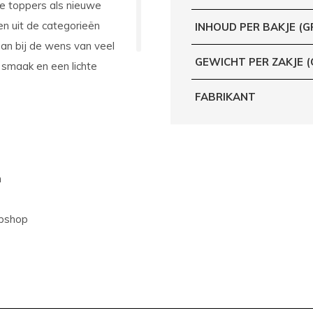
gde toppers als nieuwe
en uit de categorieën
INHOUD PER BAKJE (G
aan bij de wens van veel
GEWICHT PER ZAKJE 
 smaak en een lichte
FABRIKANT
n
ebshop
communicatie en hoge
ankzij consistente