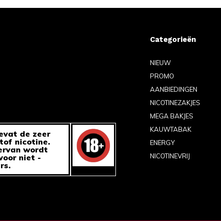
Categorieën
NIEUW
PROMO
AANBIEDINGEN
NICOTINEZAKJES
MEGA BAKJES
KAUWTABAK
evat de zeer
tof nicotine.
ENERGY
ervan wordt
NICOTINEVRIJ
oor niet -
rs.