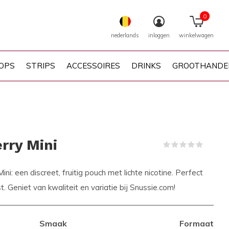
0
nederlands
inloggen
winkelwagen
OPS
STRIPS
ACCESSOIRES
DRINKS
GROOTHANDE
rry Mini
(0)
i: een discreet, fruitig pouch met lichte nicotine. Perfect
t. Geniet van kwaliteit en variatie bij Snussie.com!
Smaak
Formaat