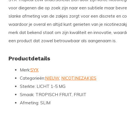
voor diegenen die op zoek zijn naar een subtiele maar bevr
slanke afmeting van de zakjes zorgt voor een discrete en 
waardoor je overal en altijd kunt genieten van je nicotineza
merk dat bekend staat om zijn kwaliteit en innovatie, waard
een product dat zowel betrouwbaar als aangenaam is.
Productdetails
Merk:
SYX
Categorieën:
NIEUW
,
NICOTINEZAKJES
Sterkte:
LICHT 1-5 MG
Smaak:
TROPISCH FRUIT, FRUIT
Afmeting:
SLIM
Een Wereld van Smaken Wacht op Jou