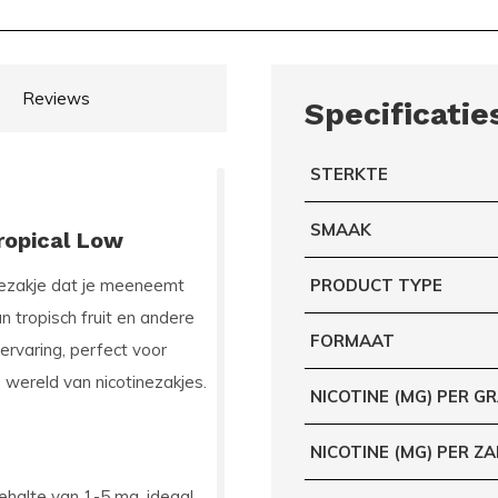
Reviews
Specificatie
STERKTE
SMAAK
ropical Low
nezakje dat je meeneemt
PRODUCT TYPE
n tropisch fruit en andere
FORMAAT
ervaring, perfect voor
wereld van nicotinezakjes.
NICOTINE (MG) PER G
NICOTINE (MG) PER ZA
gehalte van 1-5 mg, ideaal