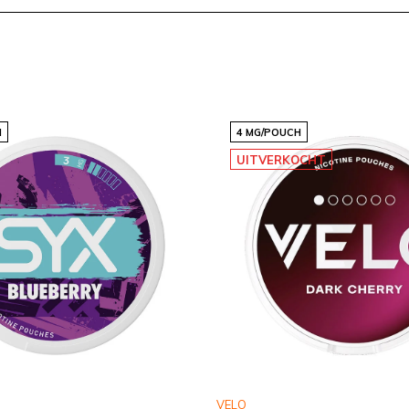
 zintuigen prikkelen en je
iet of gewoon iets nieuws
rde combinatie van smaak
H
4 MG/POUCH
UITVERKOCHT
kelmandje. Geniet van de
.com en ontdek waarom wij
. Beperkte voorraad
e nu!
VELO