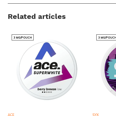
Met SYX Tropical Low ontdek je een wereld van smaken die je
dag opfleuren. Of je nu op zoek bent naar een nieuwe favor
Related articles
wilt proberen, deze nicotinezakjes bieden een ongeëvenaa
en comfort.
3 MG/POUCH
3 MG/POUC
Bestel Vandaag Nog!
Wacht niet langer en voeg
SYX
Tropical Low toe aan je win
snelle en betrouwbare wereldwijde verzending van Snussie
de voorkeurspartner zijn voor nicotineproducten wereldwijd
beschikbaar, dus grijp je kans en ervaar de tropische sensati
ACE
SYX