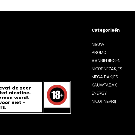
Categorieën
NIEUW
PROMO
AANBIEDINGEN
NICOTINEZAKJES
MEGA BAKJES
KAUWTABAK
evat de zeer
tof nicotine.
ENERGY
ervan wordt
NICOTINEVRIJ
oor niet -
rs.