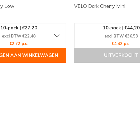
ry Low
VELO Dark Cherry Mini
10-pack | €27,20
10-pack | €44,20
excl BTW €22,48
excl BTW €36,53
€2,72 p.s.
€4,42 p.s.
GEN AAN WINKELWAGEN
UITVERKOCHT