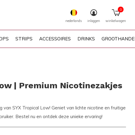
0
nederlands
inloggen
winkelwagen
OPS
STRIPS
ACCESSOIRES
DRINKS
GROOTHANDE
Low | Premium Nicotinezakjes
g van SYX Tropical Low! Geniet van lichte nicotine en fruitige
ruiker. Bestel nu en ontdek deze unieke ervaring!