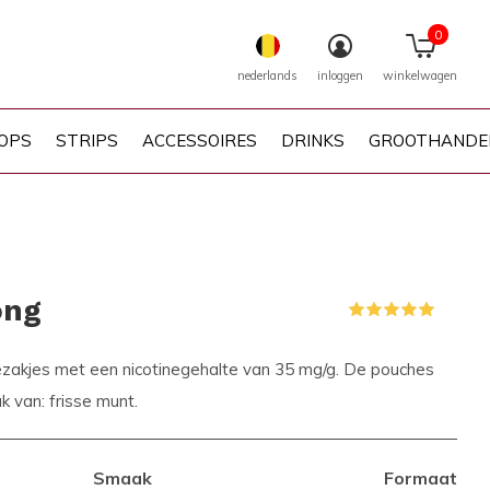
0
nederlands
inloggen
winkelwagen
OPS
STRIPS
ACCESSOIRES
DRINKS
GROOTHANDE
ong
(1)
nezakjes met een nicotinegehalte van 35 mg/g. De pouches
van: frisse munt.
Smaak
Formaat