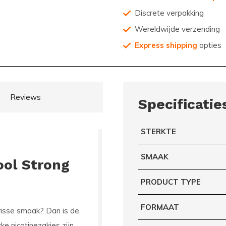
Discrete verpakking
Wereldwijde verzending
Express shipping
opties
Reviews
Specificatie
STERKTE
SMAAK
ool Strong
PRODUCT TYPE
FORMAAT
frisse smaak? Dan is de
ke nicotinezakjes zijn