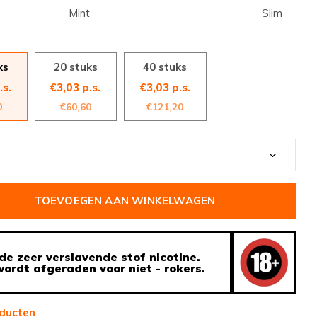
Mint
Slim
ks
20 stuks
40 stuks
.s.
€3,03 p.s.
€3,03 p.s.
0
€60,60
€121,20
TOEVOEGEN AAN WINKELWAGEN
de zeer verslavende stof nicotine.
ordt afgeraden voor niet - rokers.
ducten