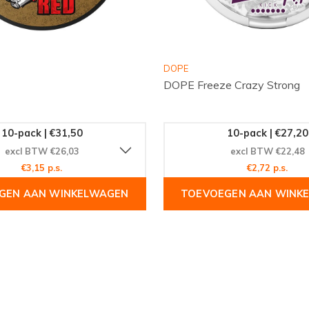
DOPE
DOPE Freeze Crazy Strong
te ervaren? Bestel jouw
nicotinegebruik. Geniet
 die NOIS Cool Strong te
10-pack | €31,50
10-pack | €27,20
excl BTW €26,03
excl BTW €22,48
€3,15 p.s.
€2,72 p.s.
GEN AAN WINKELWAGEN
TOEVOEGEN AAN WINK