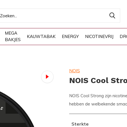
MEGA
KAUWTABAK
ENERGY
NICOTINEVRIJ
DR
BAKJES
NOIS
NOIS Cool Str
NOIS Cool Strong zijn nicoti
hebben de welbekende smaak 
Sterkte