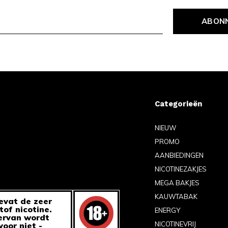
ABON
Categorieën
NIEUW
PROMO
AANBIEDINGEN
NICOTINEZAKJES
MEGA BAKJES
KAUWTABAK
evat de zeer
tof nicotine.
ENERGY
ervan wordt
NICOTINEVRIJ
oor niet -