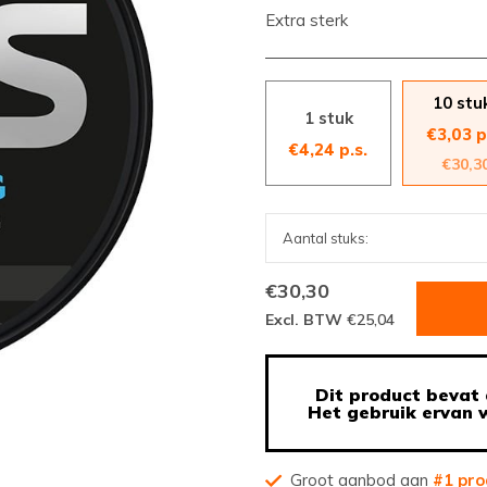
Extra sterk
10 stu
1 stuk
€3,03 p
€4,24 p.s.
€30,3
€30,30
Excl. BTW
€25,04
Dit product bevat 
Het gebruik ervan w
Groot aanbod aan
#1 pro