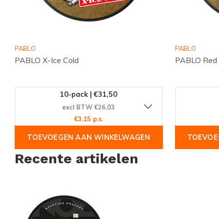
nicotine-ervaring zonder tabak.
Bestel Nu
PABLO
PABLO
PABLO X-Ice Cold
PABLO Red
Ben je klaar om de kracht en frisheid van NOIS Cool Strong 
bakje vandaag nog en stap over op een moderne manier van 
van de krachtige mint smaak en de extra sterke nicotinekick
10-pack | €31,50
bieden heeft.
excl BTW €26,03
€3,15 p.s.
TOEVOEGEN AAN WINKELWAGEN
TOEVOE
Recente artikelen