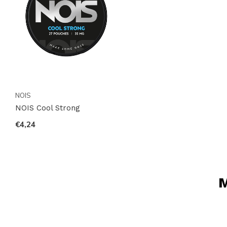
NOIS
NOIS Cool Strong
€4,24
M