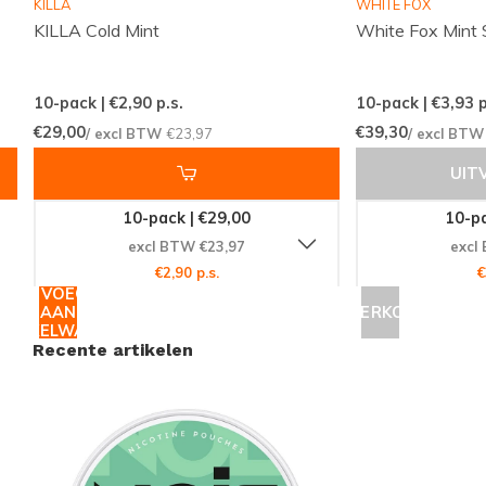
KILLA
WHITE FOX
Gewicht per zakje:
0.50 gram
KILLA Cold Mint
White Fox Mint 
Sterkte:
Normaal
Smaak:
Eucalyptus
10-pack | €2,90
p.s.
10-pack | €3,93
p
Producttype:
Nicotine Pouches
€29,00
€39,30
/ excl BTW
€23,97
/ excl BT
Nicotine per zakje:
12.5 mg
UIT
Nicotine per gram:
25 mg
Inhoud per bakje:
11 gram
10-pack | €29,00
10-pa
Fabrikant:
HRJ Production
excl BTW €23,97
excl
€2,90 p.s.
€
TOEVOEGEN
Bestel Nu en Ervaar Het Verschil
AAN
UITVERKOCHT
WINKELWAGEN
Wacht niet langer en voeg
NOIS Eucalypt
vandaag
Recente artikelen
nog toe aan je winkelwagen. Ontdek waarom zoveel
tevreden klanten wereldwijd vertrouwen op
Snussie.com voor hun nicotineproducten. Profiteer
van onze snelle en betrouwbare wereldwijde