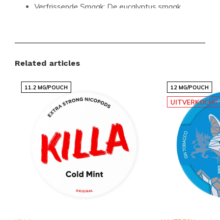
Verfrissende Smaak:
De eucalyptus smaak
biedt een unieke en verfrissende ervaring.
Discreet Formaat:
Het slanke ontwerp maakt
het gemakkelijk om de zakjes discreet te
Related articles
gebruiken.
Hoogwaardige Kwaliteit:
Gemaakt door HRJ
11.2 MG/POUCH
12 MG/POUCH
Production, een vertrouwde naam in de
UITVERKOCHT
industrie.
Consistente Sterkte:
Elk zakje bevat 12.5 mg
nicotine, wat zorgt voor een consistente en
bevredigende ervaring.
Productdetails
Formaat:
Slim
Zakjes per bakje:
22