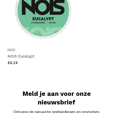
verzending en ervaar de kwaliteit en het gemak van
online winkelen bij een van de grootste platforms ter
wereld. Bestel nu en ervaar de verfrissende smaak
van NOIS Eucalypt!
NOIS
NOIS Eucalypt
€4,24
Meld je aan voor onze
nieuwsbrief
Ontvang de nieuwste aanbiedingen en promoties