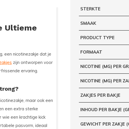
STERKTE
SMAAK
e Ultieme
PRODUCT TYPE
FORMAAT
ng
, een nicotinezakje dat je
zakjes
zijn ontworpen voor
NICOTINE (MG) PER G
rfrissende ervaring.
NICOTINE (MG) PER ZA
Strong?
ZAKJES PER BAKJE
 nicotinezakje, maar ook een
den een extra sterke
INHOUD PER BAKJE (G
 wie een krachtige kick
GEWICHT PER ZAKJE 
rtabele pasvorm, ideaal