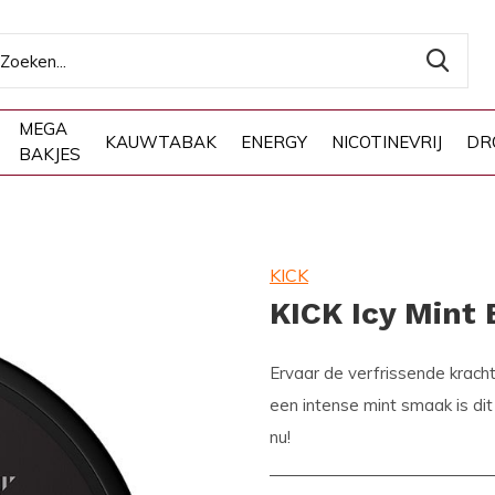
MEGA
KAUWTABAK
ENERGY
NICOTINEVRIJ
DR
BAKJES
KICK
KICK Icy Mint 
Ervaar de verfrissende krach
een intense mint smaak is dit
nu!