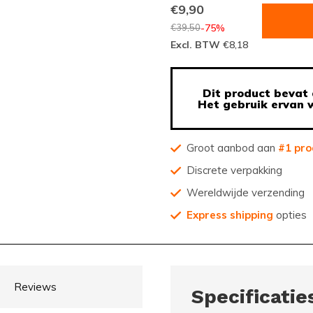
€9,90
€39,50
-75%
Excl. BTW
€8,18
Dit product bevat 
Het gebruik ervan w
Groot aanbod aan
#1 pro
Discrete verpakking
Wereldwijde verzending
Express shipping
opties
Reviews
Specificatie