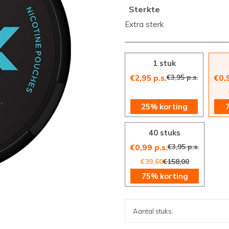
Sterkte
Extra sterk
1 stuk
€3,95 p.s.
€2,95 p.s.
€0,
25% korting
40 stuks
€3,95 p.s.
€0,99 p.s.
€39,60
€158,00
75% korting