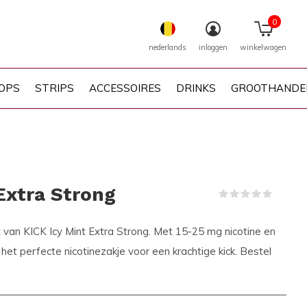
0
nederlands
inloggen
winkelwagen
OPS
STRIPS
ACCESSOIRES
DRINKS
GROOTHANDE
Extra Strong
(0)
t van KICK Icy Mint Extra Strong. Met 15-25 mg nicotine en
 het perfecte nicotinezakje voor een krachtige kick. Bestel