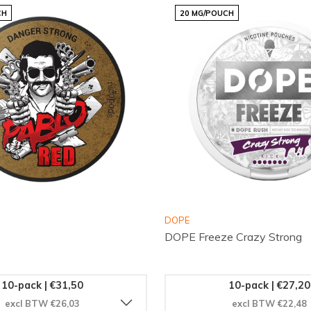
 te ontdekken!
CH
20 MG/POUCH
DOPE
DOPE Freeze Crazy Strong
10-pack | €31,50
10-pack | €27,20
excl BTW €26,03
excl BTW €22,48