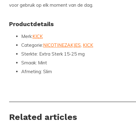
voor gebruik op elk moment van de dag.
Productdetails
Merk:
KICK
Categorie:
NICOTINEZAKJES
,
KICK
Sterkte:
Extra Sterk 15-25 mg
Smaak:
Mint
Afmeting:
Slim
Ervaar de Kracht van KICK Vandaag Nog
Wacht niet langer en ervaar de unieke sensatie van
KICK Icy
krachtige mint smaak en extra sterke nicotinegehalte, is di
Related articles
voor elke liefhebber van nicotinezakjes. Bestel nu en sluit je
gemeenschap van tevreden klanten die vertrouwen op Snus