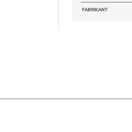
FABRIKANT
 Mint Extra Strong
. Met zijn
t product een must-have
 aan bij de wereldwijde
sie.com voor hun