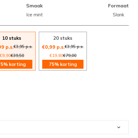
Smaak
Formaat
Ice mint
Slank
10 stuks
20 stuks
€3,95 p.s.
€3,95 p.s.
99 p.s.
€0,99 p.s.
€9,90
€39,50
€19,80
€79,00
75% korting
75% korting