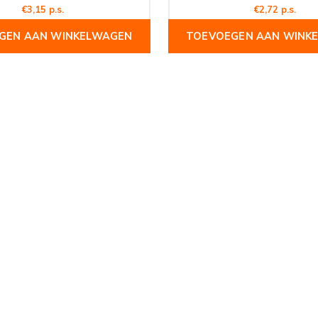
€3,15 p.s.
€2,72 p.s.
GEN AAN WINKELWAGEN
TOEVOEGEN AAN WINK