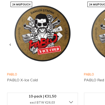
nicotineproducten. Mis deze kans niet om je nieuwe favoriet
24 MG/POUCH
24 MG/POU
PABLO
PABLO
PABLO X-Ice Cold
PABLO Red
10-pack | €31,50
excl BTW €26,03