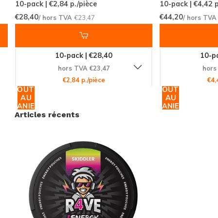
ENERGY Skiddler et découvrez une nouvelle façon de
10-pack | €2,84
p./pièce
10-pack | €4,42
p
€28,40
€44,20
booster votre énergie. Profitez de notre livraison
/ hors TVA
€23,47
/ hors TV
rapide et fiable pour recevoir vos produits
directement chez vous.
10-pack | €28,40
10-pa
hors TVA €23,47
hors
€2,84 p./pièce
€4,
AJOUTER
AJOUTER
AU
AU
PANIER
PANIER
Articles récents