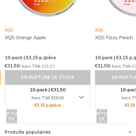
XQS
XQS
XQS Orange Apple
XQS Fizzy Peach
10-pack | €3,15
p./pièce
10-pack | €3,15
p./
€31,50
€31,50
/ hors TVA
€26,03
/ hors TVA
€
EN RUPTURE DE STOCK
EN RUPTU
10-pack | €31,50
10-pack
hors TVA €26,03
hors T
€3,15 p./pièce
€3,15
EN
EN
RUPTURE
RUPTURE
DE
DE
STOCK
STOCK
Produits populaires