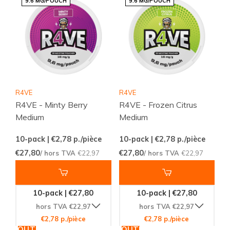
9.6 MG/POUCH
9.6 MG/POUCH
R4VE
R4VE
R4VE - Minty Berry
R4VE - Frozen Citrus
Medium
Medium
10-pack | €2,78
p./pièce
10-pack | €2,78
p./pièce
€27,80
€27,80
/ hors TVA
€22,97
/ hors TVA
€22,97
10-pack | €27,80
10-pack | €27,80
hors TVA €22,97
hors TVA €22,97
€2,78 p./pièce
€2,78 p./pièce
AJOUTER
AJOUTER