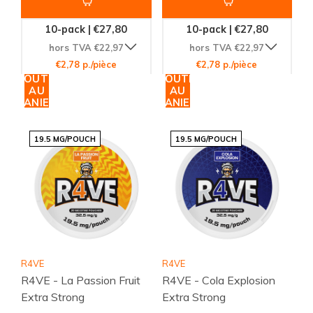
10-pack | €27,80
10-pack | €27,80
hors TVA €22,97
hors TVA €22,97
€2,78 p./pièce
€2,78 p./pièce
AJOUTER
AJOUTER
AU
AU
PANIER
PANIER
19.5 MG/POUCH
19.5 MG/POUCH
R4VE
R4VE
R4VE - La Passion Fruit
R4VE - Cola Explosion
Extra Strong
Extra Strong