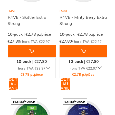
R4VE
R4VE
R4VE - Skittler Extra
R4VE - Minty Berry Extra
Strong
Strong
10-pack | €2,78
p./pièce
10-pack | €2,78
p./pièce
€27,80
€27,80
/ hors TVA
€22,97
/ hors TVA
€22,97
10-pack | €27,80
10-pack | €27,80
hors TVA €22,97
hors TVA €22,97
€2,78 p./pièce
€2,78 p./pièce
AJOUTER
AJOUTER
AU
AU
PANIER
PANIER
19.5 MG/POUCH
9.6 MG/POUCH