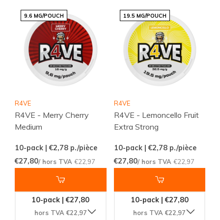
9.6 MG/POUCH
19.5 MG/POUCH
R4VE
R4VE
R4VE - Merry Cherry
R4VE - Lemoncello Fruit
Medium
Extra Strong
10-pack | €2,78
p./pièce
10-pack | €2,78
p./pièce
€27,80
€27,80
/ hors TVA
€22,97
/ hors TVA
€22,97
10-pack | €27,80
10-pack | €27,80
hors TVA €22,97
hors TVA €22,97