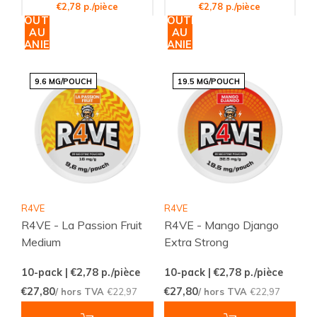
€2,78 p./pièce
€2,78 p./pièce
AJOUTER
AJOUTER
AU
AU
PANIER
PANIER
9.6 MG/POUCH
19.5 MG/POUCH
R4VE
R4VE
R4VE - La Passion Fruit
R4VE - Mango Django
Medium
Extra Strong
10-pack | €2,78
p./pièce
10-pack | €2,78
p./pièce
€27,80
€27,80
/ hors TVA
€22,97
/ hors TVA
€22,97