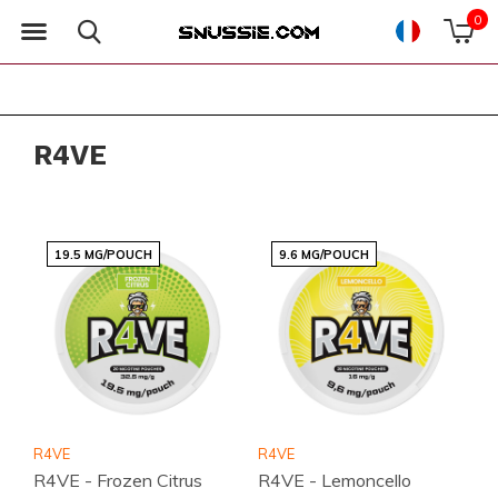
0
R4VE
19.5 MG/POUCH
9.6 MG/POUCH
R4VE
R4VE
R4VE - Frozen Citrus
R4VE - Lemoncello