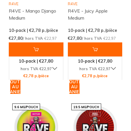
R4VE
R4VE
R4VE - Mango Django
R4VE - Juicy Apple
Medium
Medium
10-pack | €2,78
p./pièce
10-pack | €2,78
p./pièce
€27,80
€27,80
/ hors TVA
€22,97
/ hors TVA
€22,97
10-pack | €27,80
10-pack | €27,80
hors TVA €22,97
hors TVA €22,97
€2,78 p./pièce
€2,78 p./pièce
AJOUTER
AJOUTER
AU
AU
PANIER
PANIER
9.6 MG/POUCH
19.5 MG/POUCH