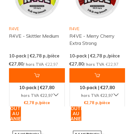
R4VE
R4VE
R4VE - Skittler Medium
R4VE - Merry Cherry
Extra Strong
10-pack | €2,78
p./pièce
10-pack | €2,78
p./pièce
€27,80
€27,80
/ hors TVA
€22,97
/ hors TVA
€22,97
10-pack | €27,80
10-pack | €27,80
hors TVA €22,97
hors TVA €22,97
€2,78 p./pièce
€2,78 p./pièce
AJOUTER
AJOUTER
AU
AU
PANIER
PANIER