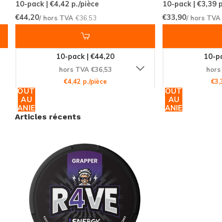
10-pack | €4,42
p./pièce
10-pack | €3,39
p
pour ceux qui cherchent à booster leur énergie sans
€44,20
€33,90
/ hors TVA
€36,53
/ hors TV
nicotine. Commandez dès maintenant et rejoignez la
communauté mondiale de clients satisfaits qui font
10-pack | €44,20
10-pa
confiance à Snussie.com pour leurs besoins en
hors TVA €36,53
hors
produits énergétiques.
€4,42 p./pièce
€3,
AJOUTER
AJOUTER
AU
AU
PANIER
PANIER
Articles récents