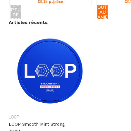
Ne Manquez Pas Cette Opportunité!
€3,15 p./pièce
€3,
EN
AJOUTER
RUPTURE
Rejoignez la communauté mondiale des clients
AU
DE
PANIER
STOCK
satisfaits de Snussie.com et découvrez pourquoi
Articles récents
LOOP Smooth Mint Strong est le choix préféré de
nombreux utilisateurs. Ne laissez pas passer cette
chance d'améliorer votre expérience de nicotine avec
un produit de qualité supérieure. Commandez dès
maintenant et profitez de notre expédition mondiale
rapide et fiable. Faites partie des premiers à
découvrir cette sensation unique et rafraîchissante!
LOOP
LOOP Smooth Mint Strong