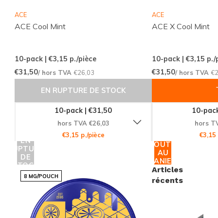
de nicotine. Le contenu total de
14 grammes par
ACE
ACE
plateau
assure que vous avez suffisamment de
ACE Cool Mint
ACE X Cool Mint
sachets pour satisfaire vos besoins.
10-pack | €3,15
p./pièce
10-pack | €3,15
p./
Engagement envers la Qualité
€31,50
€31,50
/ hors TVA
€26,03
/ hors TVA
€2
Fabriqués par
HABIT FACTORY
, les sachets de
EN RUPTURE DE STOCK
nicotine KLINT Polar Mint sont le résultat d'un
10-pack | €31,50
10-pack
engagement sans faille envers la qualité et
hors TVA €26,03
hors T
l'innovation. Chaque produit est conçu pour répondre
€3,15 p./pièce
€3,15 
aux attentes les plus élevées, garantissant une
EN
AJOUTER
RUPTURE
AU
satisfaction à chaque utilisation.
DE
PANIER
STOCK
Articles
8 MG/POUCH
récents
Explorez la Gamme KLINT
En tant que fier membre des
sachets de nicotine