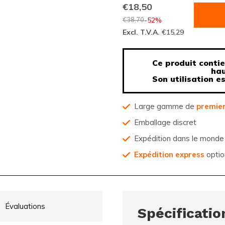
€18,50
€38,70
-52%
Excl. T.V.A.
€15,29
Ce produit contie
hau
Son utilisation e
Large gamme de
premier
Emballage discret
Expédition dans le monde 
Expédition express
optio
Évaluations
Spécificatio