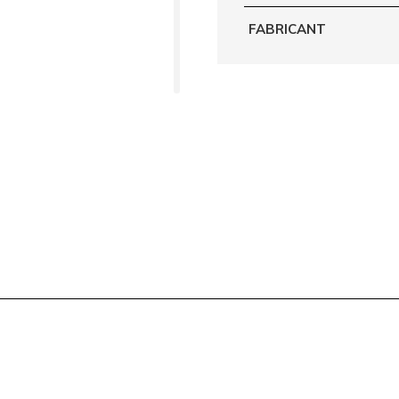
FABRICANT
font confiance à
laissez pas passer
o
. Commandez dès
eurs exotiques. Profitez
mande directement chez