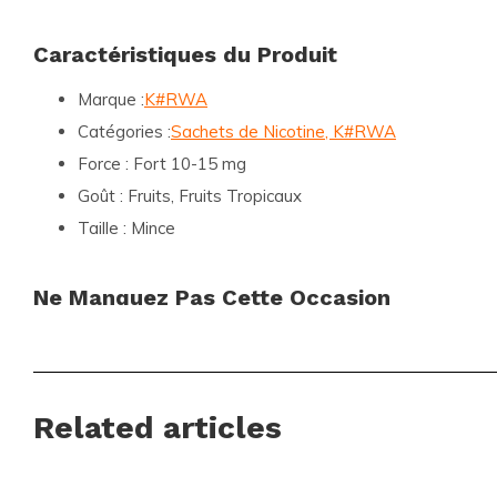
Caractéristiques du Produit
Marque :
K#RWA
Catégories :
Sachets de Nicotine, K#RWA
Force :
Fort 10-15 mg
Goût :
Fruits, Fruits Tropicaux
Taille :
Mince
Ne Manquez Pas Cette Occasion
Rejoignez la communauté mondiale de clients satisfaits qui 
Snussie.com pour leurs besoins en produits de nicotine. Ne 
l'opportunité de découvrir le
KURWA Collection Triple Mang
Related articles
maintenant et laissez-vous séduire par une explosion de sav
de notre livraison rapide et fiable pour recevoir votre com