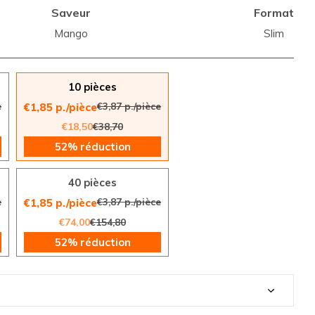
Saveur
Format
Mango
Slim
10 pièces
e
€3,87 p./pièce
€1,85 p./pièce
€18,50
€38,70
52% réduction
40 pièces
e
€3,87 p./pièce
€1,85 p./pièce
€74,00
€154,80
52% réduction