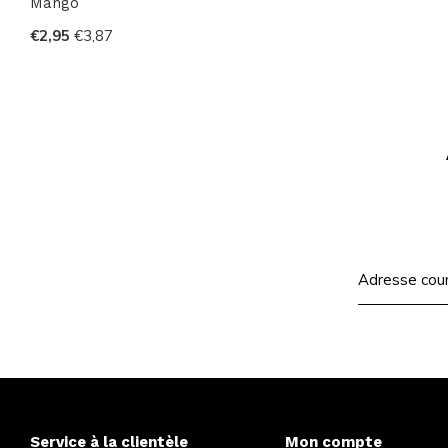
Mango
€2,95
€3,87
Service à la clientèle
Mon compte