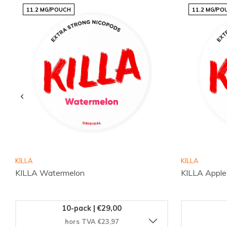
vous. N'attendez plus, faites de ce produit votre nouveau fav
11.2 MG/POUCH
11.2 MG/PO
KILLA
KILLA
KILLA Watermelon
KILLA Apple
10-pack | €29,00
hors TVA €23,97