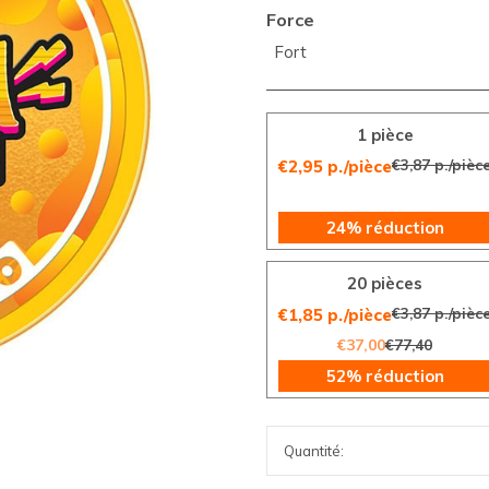
Force
Fort
1 pièce
€3,87 p./pièc
€2,95 p./pièce
24% réduction
20 pièces
€3,87 p./pièc
€1,85 p./pièce
€37,00
€77,40
52% réduction