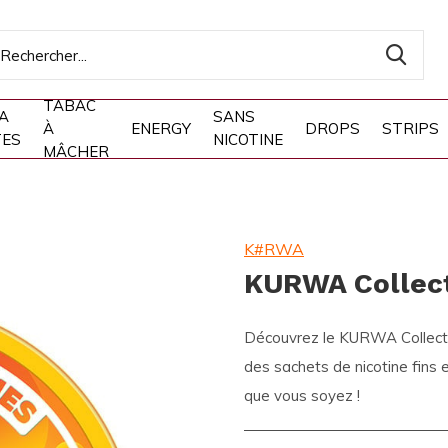
TABAC
A
SANS
À
ENERGY
DROPS
STRIPS
TES
NICOTINE
MÂCHER
K#RWA
KURWA Collect
Découvrez le KURWA Collectio
des sachets de nicotine fins 
que vous soyez !