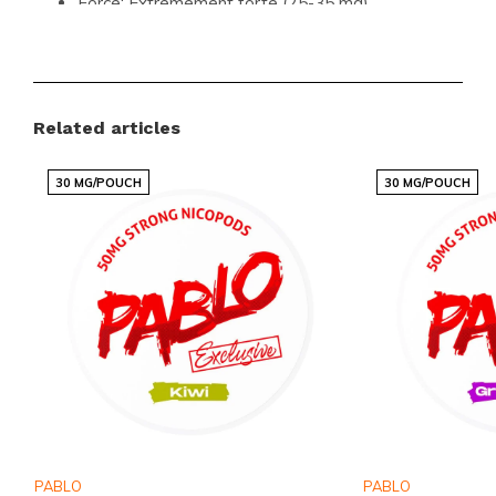
Force:
Extrêmement forte (25-35 mg)
Goût:
Fruits, fruits rouges
Taille:
Mince
Catégories:
Sachets de nicotine
,
K#RWA
Related articles
Ne Manquez Pas Cette Opportunité
30 MG/POUCH
30 MG/POUCH
Rejoignez la communauté mondiale de clients
satisfaits qui choisissent Snussie.com pour leurs
besoins en produits de nicotine. Explorez notre vaste
collection, découvrez de nouveaux favoris et profitez
de la commodité des achats en ligne avec l'une des
plateformes les plus réputées au monde.
Commandez dès maintenant le
KURWA Collection
Max Fizzy Cherry
et laissez-vous séduire par une
expérience inégalée.
PABLO
PABLO