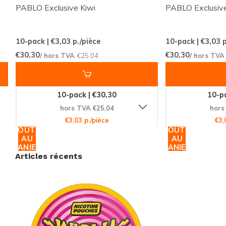
PABLO Exclusive Kiwi
PABLO Exclusive
10-pack | €3,03
p./pièce
10-pack | €3,03
p
€30,30
€30,30
/ hors TVA
€25,04
/ hors TV
10-pack | €30,30
10-pa
hors TVA €25,04
hors
€3,03 p./pièce
€3,
AJOUTER
AJOUTER
AU
AU
PANIER
PANIER
Articles récents