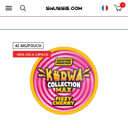
0
43 MG/POUCH
-56% ON A 10PACK