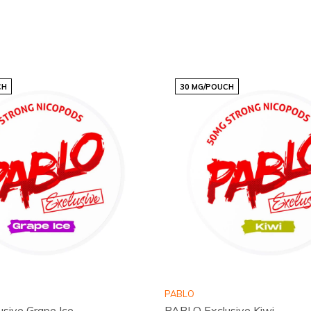
é. Le contenu total par
l pour vos déplacements.
CH
30 MG/POUCH
ricant renommé pour son
ouches
sont le résultat
ce haut de gamme à chaque
PABLO
sive Grape Ice
PABLO Exclusive Kiwi