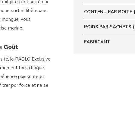
uit juteux et sucré qui
aque sachet libère une
CONTENU PAR BOITE 
la mangue, vous
POIDS PAR SACHETS 
rise marine.
FABRICANT
u Goût
ensité, le PABLO Exclusive
êmement fort
, chaque
xpérience puissante et
iltrer par force et ne se
mat
SLIM
, conçu pour
 20 sachets, chacun pesant