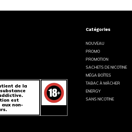
Catégories
NOUVEAU
PROMO
PROMOTION
SACHETS DE NICOTINE
MÉGA BOÎTES
TABAC À MÂCHER
tient de la
 substance
ENERGY
ddictive.
SANS NICOTINE
tion est
 aux non-
rs.