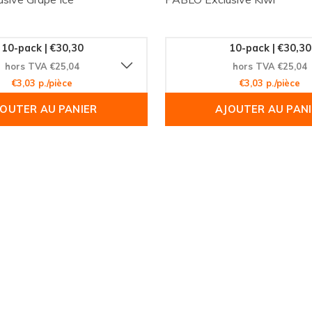
10-pack | €30,30
10-pack | €30,30
hors TVA €25,04
hors TVA €25,04
€3,03 p./pièce
€3,03 p./pièce
JOUTER AU PANIER
AJOUTER AU PANI
ve Mango Ice et laissez-
 défie les limites du
ABLO!