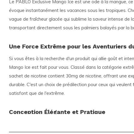
Le PABLO Exclusive Mango Ice est une ode à la mangue, ce fr
évoque instantanément les vacances sous les tropiques. Ch
vague de fraîcheur glacée qui sublime la saveur intense de 
transportant directement sous les palmiers balayés par la b
Une Force Extrême pour les Aventuriers d
Si vous êtes à la recherche d'un produit qui allie goût et int
Mango Ice est fait pour vous. Classé dans la catégorie
extr
sachet de nicotine contient 30mg de nicotine, offrant une e
durable. C'est un choix de prédilection pour ceux qui veulent f
satisfont que de l'extrême.
Conception Élégante et Pratique
Les sachets de nicotine
PABLO
sont reconnus pour leur for
s'adapter discrètement sous la lèvre. Chaque boîte contient