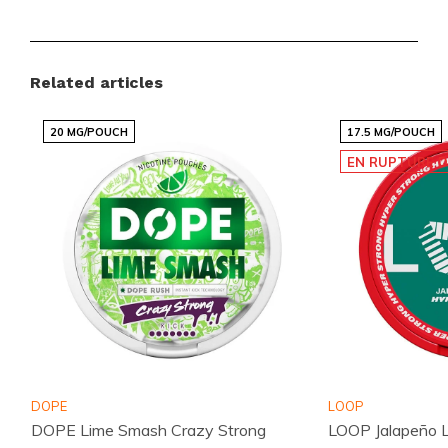
Catégories:
Sachets de Nicotine
,
KICK
Force:
Extra Fort 15-25 MG
Goût:
Agrumes
Related articles
Taille:
Mince
20 MG/POUCH
17.5 MG/POUCH
EN RUPTURE D
Une Expérience Unique
Avec KICK Fresh Citrus Extra Strong, explorez un
monde de saveurs et de sensations. Ce produit est
idéal pour ceux qui cherchent à élever leur expérience
de nicotine à un niveau supérieur. Sa combinaison
unique de force et de saveur en fait un choix
incontournable pour les amateurs de sachets de
nicotine.
DOPE
LOOP
DOPE Lime Smash Crazy Strong
LOOP Jalapeño L