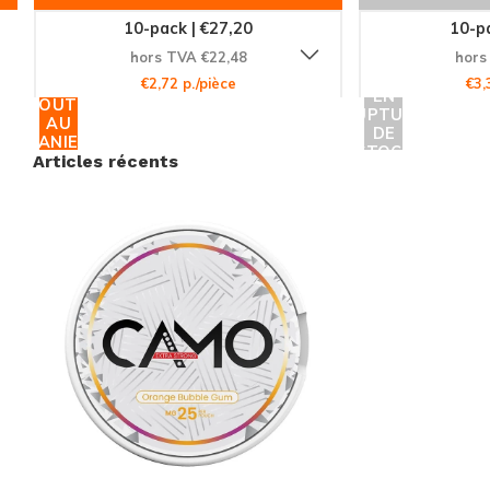
10-pack | €27,20
10-pa
hors TVA €22,48
hors
€2,72 p./pièce
€3,
EN
AJOUTER
RUPTURE
AU
DE
PANIER
STOCK
Articles récents