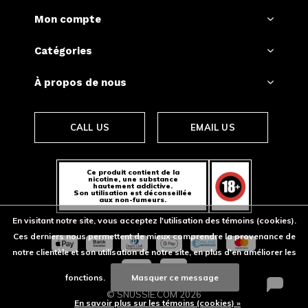
Mon compte
Catégories
À propos de nous
CALL US
EMAIL US
Ce produit contient de la
nicotine, une substance
hautement addictive.
Son utilisation est déconseillée
aux non-fumeurs.
En visitant notre site, vous acceptez l'utilisation des témoins (cookies).
Ces derniers nous permettent de mieux comprendre la provenance de
notre clientèle et son utilisation de notre site, en plus d'en améliorer les
fonctions.
Masquer ce message
© SNUSSIE.COM
2026
En savoir plus sur les témoins (cookies) »