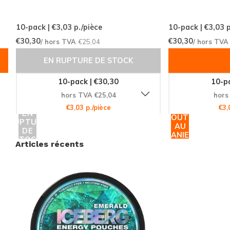
10-pack | €3,03
p./pièce
10-pack | €3,03
p
€30,30
€30,30
/ hors TVA
€25,04
/ hors TV
EN RUPTURE DE STOCK
10-pack | €30,30
10-pa
hors TVA €25,04
hors
€3,03 p./pièce
€3,
EN
AJOUTER
RUPTURE
AU
DE
PANIER
STOCK
Articles récents