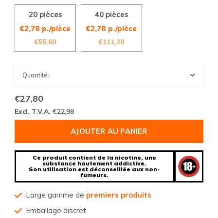
20 pièces
40 pièces
€2,78 p./pièce
€2,78 p./pièce
€55,60
€111,20
€27,80
Excl. T.V.A.
€22,98
AJOUTER AU PANIER
Ce produit contient de la nicotine, une
substance hautement addictive.
Son utilisation est déconseillée aux non-
fumeurs.
Large gamme de
premiers produits
Emballage discret