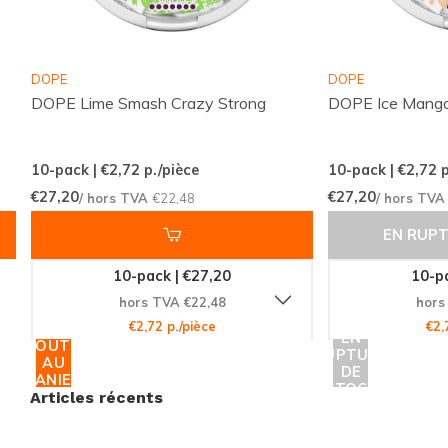
Réglisse, Taille: Mince
Ne Ratez Pas Cette Expérience
DOPE
DOPE
DOPE Lime Smash Crazy Strong
DOPE Ice Mango
Intense
Le BJÖRN Berry Liquorice Strong est un choix
10-pack | €2,72
p./pièce
10-pack | €2,72
p
incontournable pour les amateurs de sachets de
€27,20
€27,20
/ hors TVA
€22,48
/ hors TV
nicotine qui veulent explorer de nouvelles saveurs
EN RUPT
tout en profitant d'une puissance inégalée. Ne
manquez pas l'opportunité de découvrir ce produit
10-pack | €27,20
10-pa
exceptionnel. Commandez dès maintenant sur
hors TVA €22,48
hors
Snussie.com et rejoignez notre communauté
€2,72 p./pièce
€2,
EN
AJOUTER
mondiale de clients satisfaits. Profitez de notre
RUPTURE
AU
DE
PANIER
livraison rapide et sécurisée pour savourer votre
STOCK
Articles récents
BJÖRN Berry Liquorice Strong sans attendre !