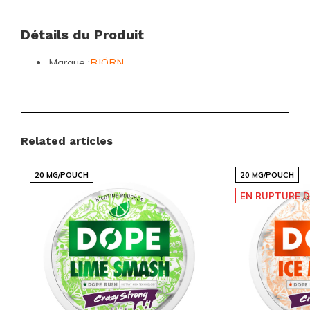
Détails du Produit
Marque :
BJÖRN
Catégories :
BJORN
,
SACHETS DE NICOTINE
Format :
Slim
Sachets par boîte :
20
Related articles
Poids par sachet :
0.65 grammes
Force :
Extra Strong
20 MG/POUCH
20 MG/POUCH
Saveur :
Berry Liquorice
EN RUPTURE D
Type de produit :
Nicotine Pouches
Nicotine par sachet :
19.5 mg
Nicotine par gramme :
30 mg
Contenu par boîte :
13 grammes
Fabricant :
Luna Corporate
Filtres :
Force: Extra Fort 15-25 mg, Goût: Fruits,