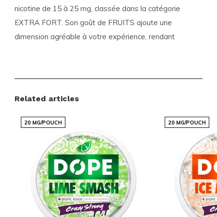
nicotine de 15 à 25 mg, classée dans la catégorie
EXTRA FORT
. Son goût de
FRUITS
ajoute une
dimension agréable à votre expérience, rendant
chaque sachet irrésistible.
Caractéristiques du Produit
Related articles
Force :
Extra Fort (15-25 mg de nicotine)
Goût :
Fruits (Myrtille)
20 MG/POUCH
20 MG/POUCH
Taille :
Mince, pour une discrétion et un confort
optimal
Catégories :
Sachets de Nicotine
,
SYX
Une Expérience Unique avec SYX
Les sachets de nicotine
SYX Blueberry Extra Strong