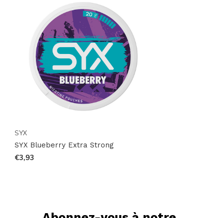
livraison rapide et sécurisée partout dans le monde.
Faites l'expérience d'une intensité et d'une saveur
inégalées avec l'un des meilleurs produits de
sachets
de nicotine
disponibles sur le marché.
SYX
SYX Blueberry Extra Strong
€3,93
Abonnez-vous à notre