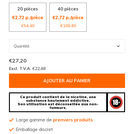
20 pièces
40 pièces
€2,72 p./pièce
€2,72 p./pièce
€54,40
€108,80
€27,20
Excl. T.V.A.
€22,48
AJOUTER AU PANIER
Ce produit contient de la nicotine, une
substance hautement addictive.
Son utilisation est déconseillée aux non-
fumeurs.
Large gamme de
premiers produits
Emballage discret