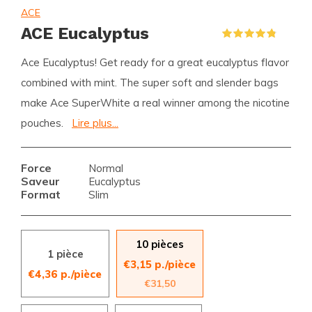
ACE
ACE Eucalyptus
(5)
Ace Eucalyptus! Get ready for a great eucalyptus flavor
combined with mint. The super soft and slender bags
make Ace SuperWhite a real winner among the nicotine
pouches.
Lire plus...
Force
Normal
Saveur
Eucalyptus
Format
Slim
10 pièces
1 pièce
€3,15 p./pièce
€4,36 p./pièce
€31,50