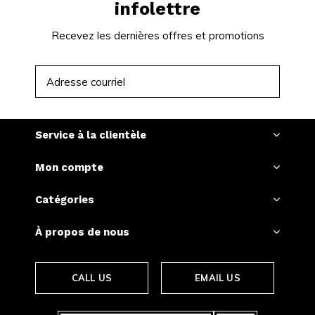
infolettre
satisfaction rafraîchissante et éveillez vos sens avec
ACE!
Recevez les dernières offres et promotions
S'ABONNER
Service à la clientèle
Mon compte
Catégories
À propos de nous
CALL US
EMAIL US