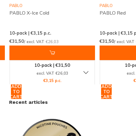
PABLO
PABLO
Regelmatig nieuwe smaken en varianten
PABLO X-Ice Cold
PABLO Red
beschikbaar
Eenvoudig en snel bestellen via een
10-pack | €3,15
p.c.
10-pack | €3,15
p
overzichtelijke webshop
€31,50
€31,50
/ excl. VAT
€26,03
/ excl. VAT
Een klantenservice die altijd voor je klaarstaat
Snussie.com richt zich op een actuele voorraad,
10-pack | €31,50
10-pa
duidelijke communicatie en hoge bereikbaarheid,
excl. VAT €26,03
excl
zodat je altijd weet waar je aan toe bent. Dankzij
€3,15 p.c.
€
consistente leveringen en een professioneel
ADD
ADD
TO
TO
samengesteld aanbod wordt snus en nicotine
CART
CART
Recent articles
pouches bestellen niet alleen makkelijk, maar ook
prettig en voorspelbaar. Zo biedt Snussie.com een
fijne, vertrouwde plek voor iedereen die graag
discreet en smaakvol wil genieten.