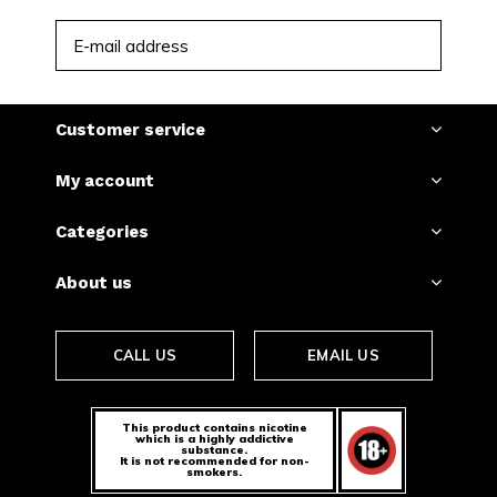
favoriete zakjes.
SUBSCRIBE
18+ only.
Customer service
My account
Categories
About us
CALL US
EMAIL US
This product contains nicotine
which is a highly addictive
substance.
It is not recommended for non-
smokers.