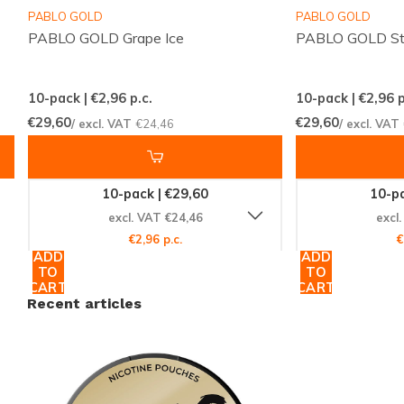
PABLO GOLD
PABLO GOLD
merken
PABLO GOLD Grape Ice
PABLO GOLD Str
Regelmatig nieuwe smaken en varianten
beschikbaar
10-pack | €2,96
p.c.
10-pack | €2,96
p
Eenvoudig en snel bestellen via een
€29,60
€29,60
/ excl. VAT
€24,46
/ excl. VAT
overzichtelijke webshop
Een klantenservice die altijd voor je klaarstaat
10-pack | €29,60
10-pa
Snussie.com richt zich op een actuele voorraad,
excl. VAT €24,46
excl
duidelijke communicatie en hoge bereikbaarheid,
€2,96 p.c.
€
zodat je altijd weet waar je aan toe bent. Dankzij
ADD
ADD
TO
TO
consistente leveringen en een professioneel
CART
CART
Recent articles
samengesteld aanbod wordt snus en nicotine
pouches bestellen niet alleen makkelijk, maar ook
prettig en voorspelbaar. Zo biedt Snussie.com een
fijne, vertrouwde plek voor iedereen die graag