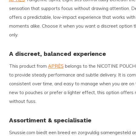
sensation that supports focus without drawing attention. De
offers a predictable, low-impact experience that works with
moments alike. Choose it when you want a discreet option th
only.
A discreet, balanced experience
This product from
APRÈS
belongs to the NICOTINE POUCHES
to provide steady performance and subtle delivery. It is com
consistent over time, and easy to manage when you are on
new to pouches or prefer a lighter effect, this option offers r
without fuss.
Assortiment & specialisatie
Snussie.com biedt een breed en zorgvuldig samengesteld as