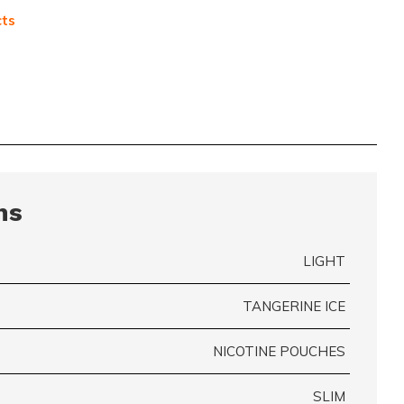
cts
ns
LIGHT
TANGERINE ICE
NICOTINE POUCHES
SLIM