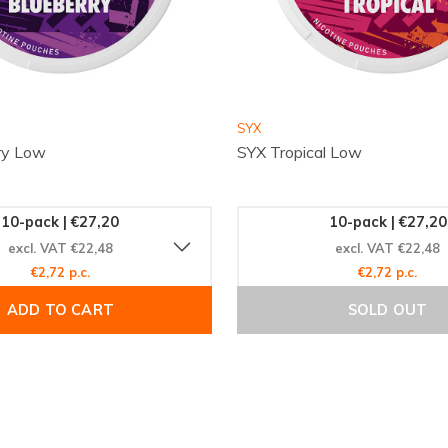
lbaar. Zo biedt Snussie.com
en smaakvol wil genieten.
t Snussie.com and find the
SYX
re the most popular
ry Low
SYX Tropical Low
ck updates. Order easily
10-pack | €27,20
10-pack | €27,20
ES selection to see how
excl. VAT €22,48
excl. VAT €22,48
€2,72 p.c.
€2,72 p.c.
ADD TO CART
SOLD OUT