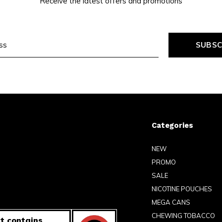
Receive the latest offers and promotions
SUBSC
Categories
NEW
PROMO
SALE
NICOTINE POUCHES
MEGA CANS
CHEWING TOBACCO
t contains