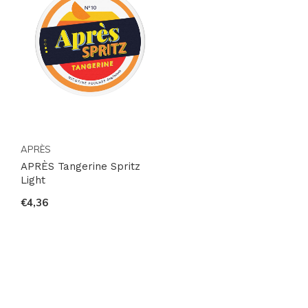
APRÈS
APRÈS Tangerine Spritz
Light
€4,36