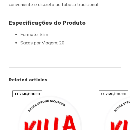
conveniente e discreta ao tabaco tradicional.
Especificações do Produto
Formato:
Slim
Sacos por Viagem:
20
Peso por Saco (gramas):
0.70
Força:
Normal
Sabor:
Grapefruit
Tipo de Produto:
Nicotine Pouches
Related articles
Nicotina (mg) por Sachê:
10
Nicotina (mg) por Grama:
14.3
11.2 MG/POUCH
11.2 MG/POUCH
Conteúdo por Contentor (gramas):
14
Fabricante:
British American Tobacco
Benefícios Exclusivos