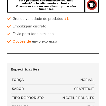
Este produto contém nicotina, uma
substância altamente viciante.
O seu uso é desaconselhado para não
fumantes
Grande variedade de produtos
#1
Embalagem discreta
Envio para todo o mundo
Opções de
envio expresso
Especificações
FORÇA
NORMAL
SABOR
GRAPEFRUIT
TIPO DE PRODUTO
NICOTINE POUCHES