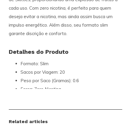
cada uso. Com
zero nicotina
, é perfeito para quem
deseja evitar a nicotina, mas ainda assim busca um
impulso energético. Além disso, seu formato
slim
garante discrição e conforto.
Detalhes do Produto
Formato:
Slim
Sacos por Viagem:
20
Peso por Saco (Gramas):
0.6
Força:
Zero Nicotina
Sabor:
Skittles
Tipo de Produto:
Energy Pouches
Conteúdo por Contentor (Gramas):
12
Related articles
Fabricante:
R4VE