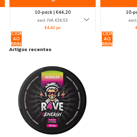
10-pack | €44,20
10-pa
excl. IVA €36,53
excl
€4,42 pc
ADICIONAR
ADICIONAR
AO
AO
CARRINHO
CARRINHO
Artigos recentes