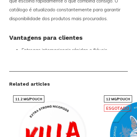
que escolha rapidamente o que combina consigo. O
catálogo é atualizado constantemente para garantir
disponibilidade dos produtos mais procurados.
Vantagens para clientes
Entregas internacionais rápidas e fiáveis
Oferta competitiva com marcas populares
Novos sabores e variantes com regularidade
Encomenda simples e ágil através de uma loja
Related articles
online organizada
Serviço ao cliente disponível e prestável
11.2 MG/POUCH
12 MG/POUCH
ESGOTADO
Snussie.com foca-se numa gestão de stock atual,
comunicação transparente e alta acessibilidade, para
que saiba sempre o que esperar. Com entregas