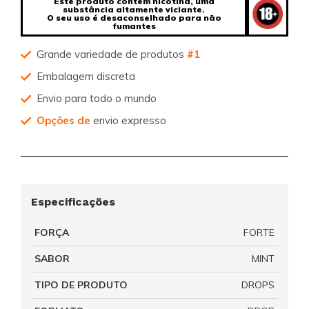
Este produto contém nicotina, uma
substância altamente viciante.
O seu uso é desaconselhado para não
fumantes
Grande variedade de produtos
#1
Embalagem discreta
Envio para todo o mundo
Opções de
envio expresso
Especificações
FORÇA
FORTE
SABOR
MINT
TIPO DE PRODUTO
DROPS