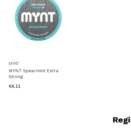
MYNT
MYNT Spearmint Extra
Strong
€4,11
Regi