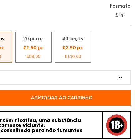
Formato
Slim
as
20 peças
40 peças
pc
€2,90 pc
€2,90 pc
0
€58,00
€116,00
ADICIONAR AO CARRINHO
ntém nicotina, uma substância
tamente viciante.
aconselhado para não fumantes