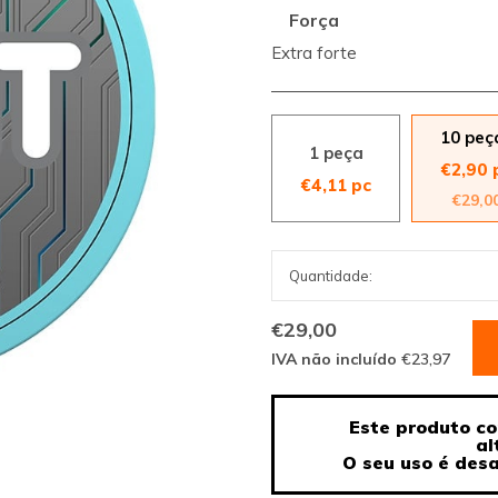
Força
Extra forte
10 peç
1 peça
€2,90 
€4,11 pc
€29,0
€29,00
IVA não incluído
€23,97
Este produto co
al
O seu uso é des