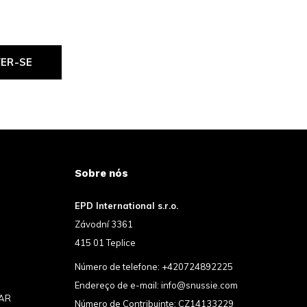
VER-SE
Sobre nós
EPD International s.r.o.
Závodní 3361
415 01 Teplice
Número de telefone:
+420724892225
Endereço de e-mail:
info@snussie.com
AR
Número de Contribuinte: CZ14133229