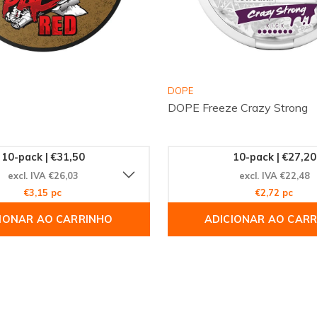
versão favorita com a
ha o equilíbrio certo
e novidades no
Instagram
DOPE
ida e receba em pouco
DOPE Freeze Crazy Strong
10-pack | €31,50
10-pack | €27,20
excl. IVA €26,03
excl. IVA €22,48
€3,15 pc
€2,72 pc
IONAR AO CARRINHO
ADICIONAR AO CAR