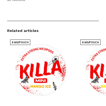
Detalhes do Produto
Marca:
KRATOS
Related articles
Categoria:
Bolsas de Nicotina
Força:
Médio (5-10 mg)
8 MG/POUCH
8 MG/POUCH
Sabor:
Frutas, Frutas Tropicais
Tamanho:
Slim
Qualidade e Autenticidade
Garantidas
Na Snussie.com, garantimos a autenticidade e
qualidade de todos os nossos produtos. O KRATOS
Mango Inferno Medium é rigorosamente testado
para assegurar que você receba apenas o melhor.