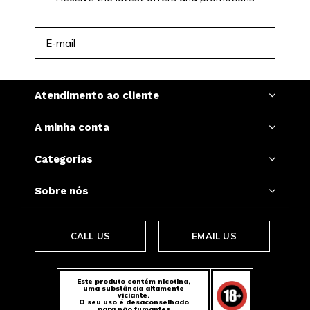
INSCREVER-SE
Atendimento ao cliente
A minha conta
Categorias
Sobre nós
CALL US
EMAIL US
Este produto contém nicotina,
uma substância altamente
viciante.
O seu uso é desaconselhado
para não fumantes