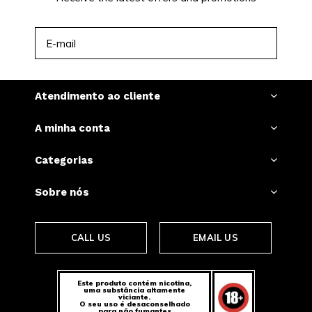
INSCREVER-SE
Atendimento ao cliente
A minha conta
Categorias
Sobre nós
CALL US
EMAIL US
Este produto contém nicotina,
uma substância altamente
viciante.
O seu uso é desaconselhado
para não fumantes