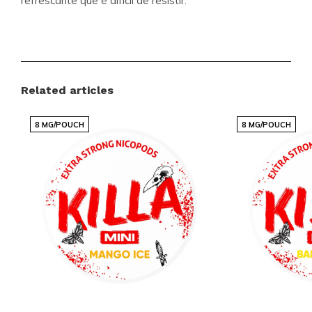
refrescante que é difícil de resistir.
Detalhes do Produto
Marca:
KRATOS
Related articles
Categoria:
BOLSAS DE NICOTINA
Força:
Médio (5-10 mg)
8 MG/POUCH
8 MG/POUCH
Sabor:
Frutas
Tamanho:
Slim
Com um design slim, estas bolsas são discretas e
convenientes, permitindo que você aproveite seu
sabor favorito em qualquer lugar e a qualquer
momento. A combinação de sabor e praticidade faz
do KRATOS Grape Ice Medium uma escolha popular
entre nossos clientes.