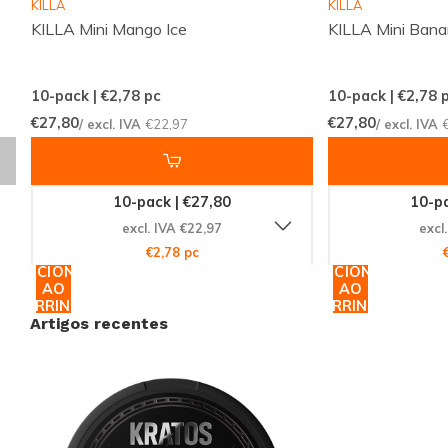
KILLA
KILLA
KILLA Mini Mango Ice
KILLA Mini Bana
Compre Agora e Experimente a
Diferença
10-pack | €2,78
pc
10-pack | €2,78
p
Não perca a oportunidade de experimentar o
€27,80
€27,80
/ excl. IVA
€22,97
/ excl. IVA
KRATOS Grape Ice Medium
. Com nosso
compromisso de entrega rápida e eficiente, você
poderá desfrutar deste sabor incrível em pouco
10-pack | €27,80
10-pa
tempo. Junte-se à comunidade global de clientes
excl. IVA €22,97
excl
satisfeitos que confiam na
KRATOS
para suas
€2,78 pc
ADICIONAR
ADICIONAR
necessidades de nicotina. Visite nossa loja online hoje
AO
AO
mesmo e descubra por que somos líderes no
CARRINHO
CARRINHO
Artigos recentes
mercado de bolsas de nicotina. Faça seu pedido
agora e sinta a diferença!