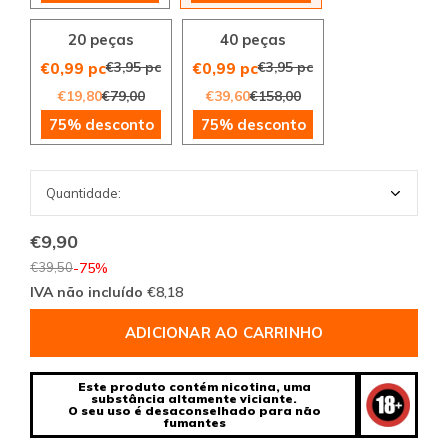
20 peças
40 peças
€3,95 pc
€3,95 pc
€0,99 pc
€0,99 pc
€19,80
€79,00
€39,60
€158,00
75% desconto
75% desconto
€9,90
€39,50
-75%
IVA não incluído
€8,18
ADICIONAR AO CARRINHO
Este produto contém nicotina, uma
substância altamente viciante.
O seu uso é desaconselhado para não
fumantes