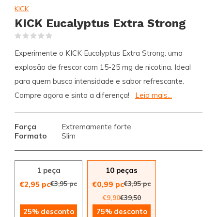
KICK
KICK Eucalyptus Extra Strong
(0)
Experimente o KICK Eucalyptus Extra Strong: uma
explosão de frescor com 15-25 mg de nicotina. Ideal
para quem busca intensidade e sabor refrescante.
Compre agora e sinta a diferença!
Leia mais...
Força
Extremamente forte
Formato
Slim
1 peça
10 peças
€3,95 pc
€3,95 pc
€2,95 pc
€0,99 pc
€9,90
€39,50
25% desconto
75% desconto