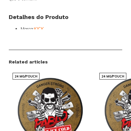
Detalhes do Produto
Marca:
KICK
Categoria:
BOLSAS DE NICOTINA
Força:
EXTRA FORTE 15-25 MG
Sabor:
MENTA
Related articles
Tamanho:
SLIM
24 MG/POUCH
24 MG/POUCH
Não Perca a Oportunidade
Junte-se à comunidade global de clientes satisfeitos
que confiam no Snussie.com para suas necessidades
de produtos de nicotina. Explore nossa vasta coleção
e descubra novos favoritos hoje mesmo. Não perca a
chance de experimentar o
KICK
Eucalyptus Extra