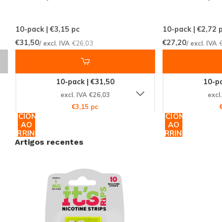
Diferença
Não perca a oportunidade de experimentar o ITS
10-pack | €3,15
pc
10-pack | €2,72
p
RIPS Strawberry Kiwi Fusion. Com nosso
€31,50
€27,20
/ excl. IVA
€26,03
/ excl. IVA
compromisso de entrega global eficiente, você pode
desfrutar deste produto excepcional em qualquer
10-pack | €31,50
10-pa
lugar do mundo. Junte-se à comunidade global de
excl. IVA €26,03
excl
clientes satisfeitos que confiam na Snussie.com para
€3,15 pc
suas necessidades de produtos de nicotina. Explore
ADICIONAR
ADICIONAR
AO
AO
nossa vasta coleção e descubra novos favoritos hoje
CARRINHO
CARRINHO
mesmo!
Artigos recentes