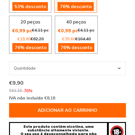
53% desconto
76% desconto
20 peças
40 peças
€4,11 pc
€4,11 pc
€0,99 pc
€0,99 pc
€19,80
€82,20
€39,60
€164,40
76% desconto
76% desconto
€9,90
€41,10
-76%
IVA não incluído
€8,18
ADICIONAR AO CARRINHO
Este produto contém nicotina, uma
substância altamente viciante.
O seu uso é desaconselhado para não