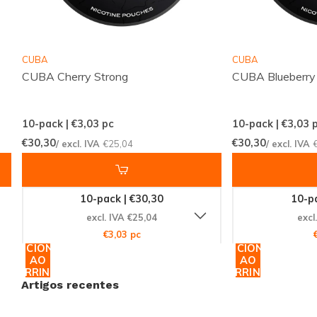
promete satisfazer até os paladares mais exigentes.
Não deixe essa oportunidade passar. Adquira agora
mesmo e descubra por que tantos clientes ao redor
CUBA
CUBA
do mundo confiam na Snussie.com para suas
CUBA Cherry Strong
CUBA Blueberry
necessidades de nicotina. Garanta o seu antes que
acabe!
10-pack | €3,03
pc
10-pack | €3,03
p
€30,30
€30,30
/ excl. IVA
€25,04
/ excl. IVA
10-pack | €30,30
10-pa
excl. IVA €25,04
excl
€3,03 pc
ADICIONAR
ADICIONAR
AO
AO
CARRINHO
CARRINHO
Artigos recentes